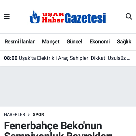
E-Gazete
Uşak Hava Durumu
Ekonomi
Uşak Trafik Yoğunluk Haritası
Resmi İlanlar
Manşet
Güncel
Ekonomi
Sağlık
Gazete İlanları
Süper Lig Puan Durumu ve Fikstür
08:00
Uşak'ta Elektrikli Araç Sahipleri Dikkat! Usulsüz Şarjın Bedeli Ağır Olabilir
Güncel
Tüm Manşetler
Gündem
Son Dakika Haberleri
İlanlar
Haber Arşivi
HABERLER
SPOR
Köşe Yazarları
Fenerbahçe Beko'nun
Kültür Sanat