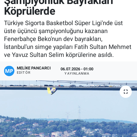
Şampiyonluk Bayrakları
Köprülerde
Manşet
Türkiye Sigorta Basketbol Süper Ligi'nde üst
Resmi İlanlar
üste üçüncü şampiyonluğunu kazanan
Fenerbahçe Beko'nun dev bayrakları,
Sağlık
İstanbul'un simge yapıları Fatih Sultan Mehmet
ve Yavuz Sultan Selim köprülerine asıldı.
Son Dakika
MELIKE PANCARCI
06.07.2026 - 01:00
Spor
EDITÖR
YAYINLANMA
Uşak Haberleri