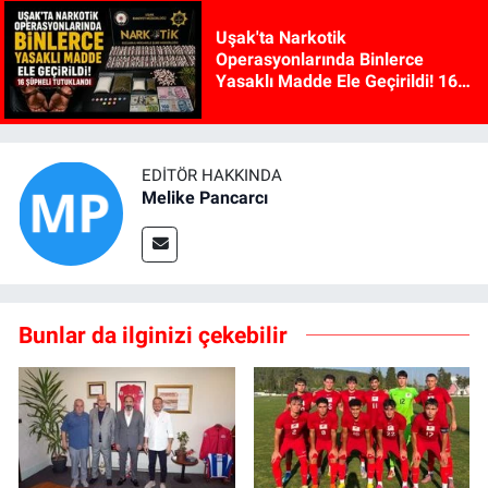
Uşak'ta Narkotik
Operasyonlarında Binlerce
Yasaklı Madde Ele Geçirildi! 16
Şüpheli Tutuklandı
EDITÖR HAKKINDA
Melike Pancarcı
Bunlar da ilginizi çekebilir