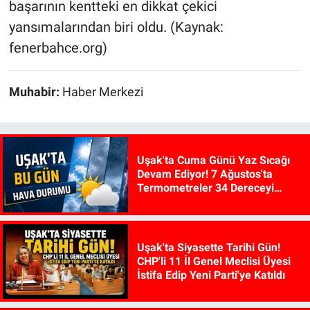
başarının kentteki en dikkat çekici
yansımalarından biri oldu. (Kaynak:
fenerbahce.org)
Muhabir:
Haber Merkezi
Uşak'ta Cuma Günü Yaz Sıcağı
Devam Ediyor! 7 Ağustos'ta
Termometreler 34 Dereceyi
Gösterecek
Uşak'ta Siyasette Tarihi Gün!
CHP'li 11 İl Genel Meclisi Üyesi
İstifa Edip Yeni Parti'ye Katıldı