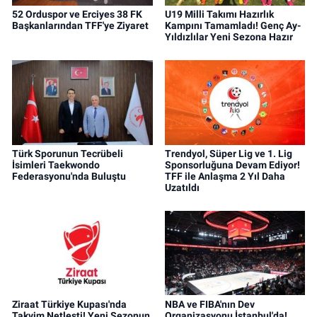
52 Orduspor ve Erciyes 38 FK
U19 Milli Takımı Hazırlık
Başkanlarından TFF'ye Ziyaret
Kampını Tamamladı! Genç Ay-
Yıldızlılar Yeni Sezona Hazır
Türk Sporunun Tecrübeli
Trendyol, Süper Lig ve 1. Lig
İsimleri Taekwondo
Sponsorluğuna Devam Ediyor!
Federasyonu'nda Buluştu
TFF ile Anlaşma 2 Yıl Daha
Uzatıldı
Ziraat Türkiye Kupası'nda
NBA ve FIBA'nın Dev
Takvim Netleşti! Yeni Sezonun
Organizasyonu İstanbul'da!