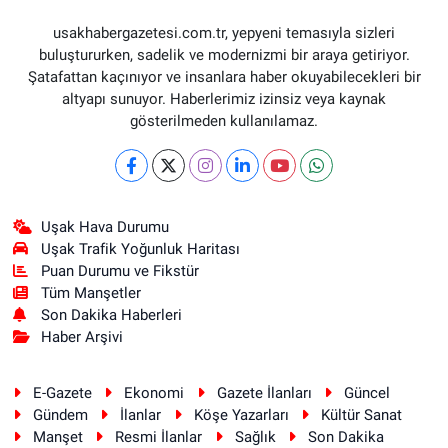
usakhabergazetesi.com.tr, yepyeni temasıyla sizleri
buluştururken, sadelik ve modernizmi bir araya getiriyor.
Şatafattan kaçınıyor ve insanlara haber okuyabilecekleri bir
altyapı sunuyor. Haberlerimiz izinsiz veya kaynak
gösterilmeden kullanılamaz.
Uşak Hava Durumu
Uşak Trafik Yoğunluk Haritası
Puan Durumu ve Fikstür
Tüm Manşetler
Son Dakika Haberleri
Haber Arşivi
E-Gazete
Ekonomi
Gazete İlanları
Güncel
Gündem
İlanlar
Köşe Yazarları
Kültür Sanat
Manşet
Resmi İlanlar
Sağlık
Son Dakika