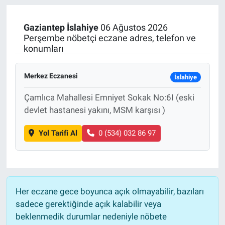
Manşet
Gaziantep
İslahiye
06 Ağustos 2026
Perşembe nöbetçi eczane adres, telefon ve
Resmi İlanlar
konumları
Sağlık
Merkez Eczanesi
İslahiye
Son Dakika
Çamlıca Mahallesi Emniyet Sokak No:6I (eski
devlet hastanesi yakını, MSM karşısı )
Spor
Yol Tarifi Al
0 (534) 032 86 97
Uşak Haberleri
Her eczane gece boyunca açık olmayabilir, bazıları
sadece gerektiğinde açık kalabilir veya
beklenmedik durumlar nedeniyle nöbete