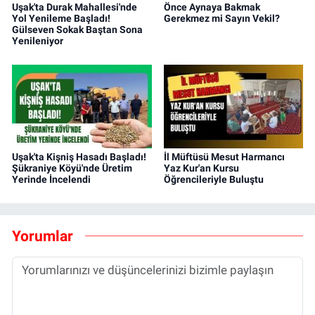
Uşak'ta Durak Mahallesi'nde
Önce Aynaya Bakmak
Yol Yenileme Başladı!
Gerekmez mi Sayın Vekil?
Gülseven Sokak Baştan Sona
Yenileniyor
Uşak'ta Kişniş Hasadı Başladı!
İl Müftüsü Mesut Harmancı
Şükraniye Köyü'nde Üretim
Yaz Kur'an Kursu
Yerinde İncelendi
Öğrencileriyle Buluştu
Yorumlar