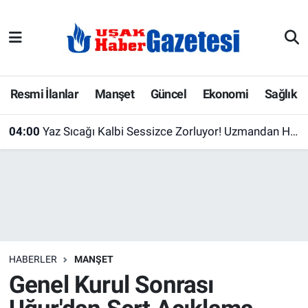
E-Gazete
Uşak Hava Durumu
Ekonomi
Uşak Trafik Yoğunluk Haritası
Resmi İlanlar
Manşet
Güncel
Ekonomi
Sağlık
Gazete İlanları
Süper Lig Puan Durumu ve Fikstür
04:00
Yaz Sıcağı Kalbi Sessizce Zorluyor! Uzmandan Hayat Kurtaran 5 Kritik Uyarı
Güncel
Tüm Manşetler
Gündem
Son Dakika Haberleri
İlanlar
Haber Arşivi
HABERLER
MANŞET
Köşe Yazarları
Genel Kurul Sonrası
Kültür Sanat