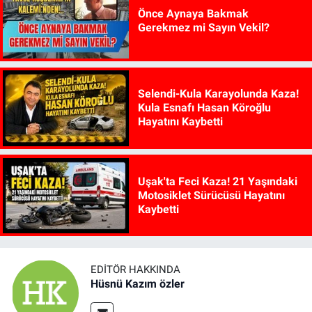
Önce Aynaya Bakmak
Gerekmez mi Sayın Vekil?
Selendi-Kula Karayolunda Kaza!
Kula Esnafı Hasan Köroğlu
Hayatını Kaybetti
Uşak'ta Feci Kaza! 21 Yaşındaki
Motosiklet Sürücüsü Hayatını
Kaybetti
EDITÖR HAKKINDA
Hüsnü Kazım özler