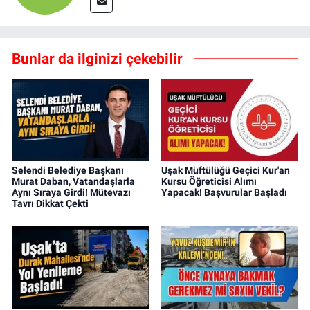
Bunlar da ilginizi çekebilir
Selendi Belediye Başkanı
Uşak Müftülüğü Geçici Kur'an
Murat Daban, Vatandaşlarla
Kursu Öğreticisi Alımı
Aynı Sıraya Girdi! Mütevazı
Yapacak! Başvurular Başladı
Tavrı Dikkat Çekti