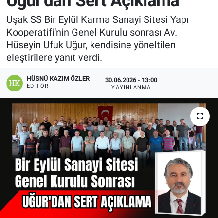
Uğur'dan Sert Açıklama
Manşet
Uşak SS Bir Eylül Karma Sanayi Sitesi Yapı
Kooperatifi'nin Genel Kurulu sonrası Av.
Resmi İlanlar
Hüseyin Ufuk Uğur, kendisine yöneltilen
eleştirilere yanıt verdi.
Sağlık
HÜSNÜ KAZIM ÖZLER
30.06.2026 - 13:00
EDITÖR
YAYINLANMA
Son Dakika
Spor
Uşak Haberleri