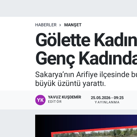
Manşet
HABERLER
MANŞET
Resmi İlanlar
Gölette Kadı
Sağlık
Genç Kadında
Son Dakika
Sakarya’nın Arifiye ilçesinde 
Spor
büyük üzüntü yarattı.
Uşak Haberleri
YAVUZ KUŞDEMIR
25.05.2026 - 09:25
EDITÖR
YAYINLANMA