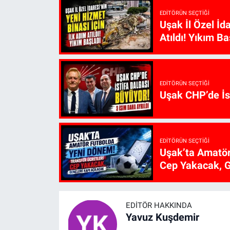
EDITÖRÜN SEÇTIĞI
Uşak İl Özel İd
Atıldı! Yıkım Ba
EDITÖRÜN SEÇTIĞI
Uşak CHP’de İst
EDITÖRÜN SEÇTIĞI
Uşak’ta Amatör
Cep Yakacak, G
EDITÖR HAKKINDA
Yavuz Kuşdemir