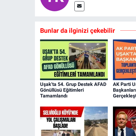
Bunlar da ilginizi çekebilir
Uşak'ta 54. Grup Destek AFAD
AK Parti U
Gönüllüsü Eğitimleri
Başkanları
Tamamlandı
Gerçekleşti