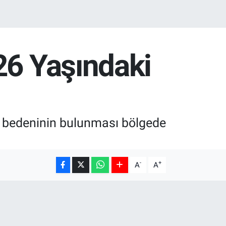
26 Yaşındaki
ız bedeninin bulunması bölgede
-
+
A
A