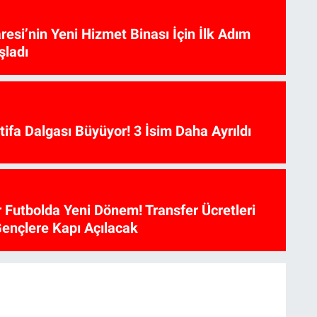
aresi’nin Yeni Hizmet Binası İçin İlk Adım
şladı
ifa Dalgası Büyüyor! 3 İsim Daha Ayrıldı
 Futbolda Yeni Dönem! Transfer Ücretleri
ençlere Kapı Açılacak