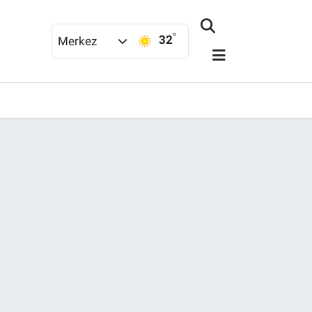
°
32
Merkez