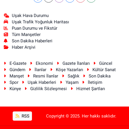
Uşak Hava Durumu
Uşak Trafik Yoğunluk Haritası
Puan Durumu ve Fikstür
Tüm Manşetler
Son Dakika Haberleri
Haber Arşivi
E-Gazete
Ekonomi
Gazete İlanları
Güncel
Gündem
İlanlar
Köşe Yazarları
Kültür Sanat
Manşet
Resmi İlanlar
Sağlık
Son Dakika
Spor
Uşak Haberleri
Yaşam
İletişim
Künye
Gizlilik Sözleşmesi
Hizmet Şartları
RSS
Copyright © 2025. Her hakkı saklıdır.