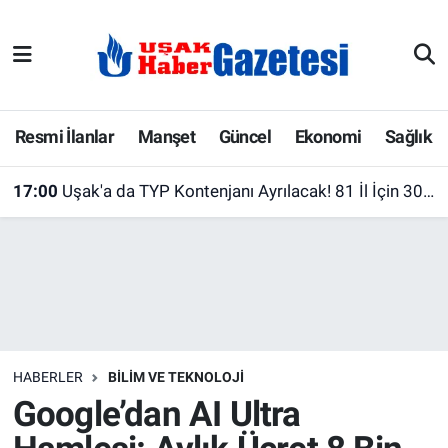
E-Gazete
Uşak Hava Durumu
Ekonomi
Uşak Trafik Yoğunluk Haritası
Resmi İlanlar
Manşet
Güncel
Ekonomi
Sağlık
Gazete İlanları
Süper Lig Puan Durumu ve Fikstür
17:00
Uşak'a da TYP Kontenjanı Ayrılacak! 81 İl İçin 30 Bin Kişilik Yeni İstihdam Desteği
Güncel
Tüm Manşetler
Gündem
Son Dakika Haberleri
İlanlar
Haber Arşivi
HABERLER
BILIM VE TEKNOLOJI
Köşe Yazarları
Google’dan AI Ultra
Kültür Sanat