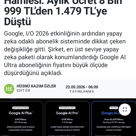
Hamlesi: Aylık Ücret 8 Bin
999 TL’den 1.479 TL’ye
Manşet
Düştü
Resmi İlanlar
Google, I/O 2026 etkinliğinin ardından yapay
zeka odaklı abonelik sisteminde dikkat çeken
Sağlık
değişikliğe gitti. Şirket, en üst seviye yapay
zeka paketi olarak konumlandırdığı Google AI
Son Dakika
Ultra aboneliğinin fiyatını büyük ölçüde
düşürdüğünü açıkladı.
Spor
HÜSNÜ KAZIM ÖZLER
23.05.2026 - 06:00
Uşak Haberleri
EDITÖR
YAYINLANMA