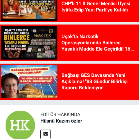
CHP'li 11 İl Genel Meclisi Üyesi
İstifa Edip Yeni Parti'ye Katıldı
Uşak'ta Narkotik
Operasyonlarında Binlerce
Yasaklı Madde Ele Geçirildi! 16
Şüpheli Tutuklandı
Bağbaşı GES Davasında Yeni
Açıklama! "83 Gündür Bilirkişi
Raporu Bekleniyor"
EDITÖR HAKKINDA
Hüsnü Kazım özler