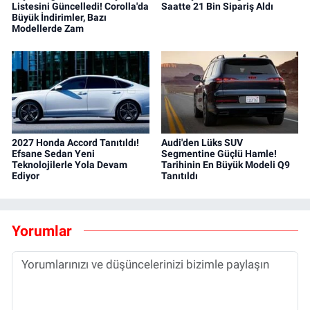
Listesini Güncelledi! Corolla'da
Saatte 21 Bin Sipariş Aldı
Büyük İndirimler, Bazı
Modellerde Zam
2027 Honda Accord Tanıtıldı!
Audi'den Lüks SUV
Efsane Sedan Yeni
Segmentine Güçlü Hamle!
Teknolojilerle Yola Devam
Tarihinin En Büyük Modeli Q9
Ediyor
Tanıtıldı
Yorumlar