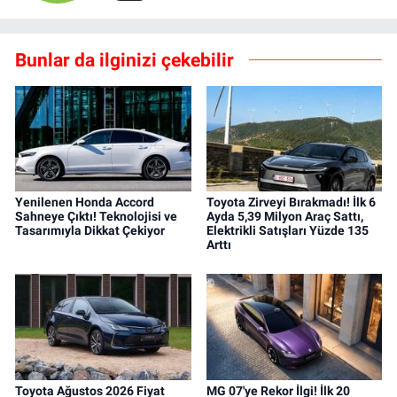
Bunlar da ilginizi çekebilir
Yenilenen Honda Accord
Toyota Zirveyi Bırakmadı! İlk 6
Sahneye Çıktı! Teknolojisi ve
Ayda 5,39 Milyon Araç Sattı,
Tasarımıyla Dikkat Çekiyor
Elektrikli Satışları Yüzde 135
Arttı
Toyota Ağustos 2026 Fiyat
MG 07'ye Rekor İlgi! İlk 20