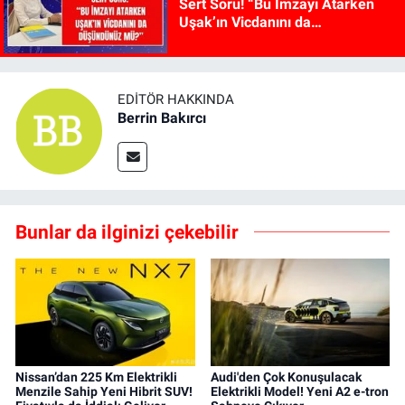
Sert Soru! “Bu İmzayı Atarken
Uşak’ın Vicdanını da
Düşündünüz mü?”
EDITÖR HAKKINDA
Berrin Bakırcı
Bunlar da ilginizi çekebilir
Nissan’dan 225 Km Elektrikli
Audi'den Çok Konuşulacak
Menzile Sahip Yeni Hibrit SUV!
Elektrikli Model! Yeni A2 e-tron