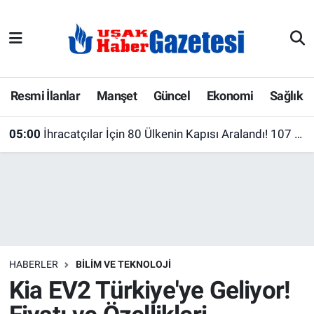
E-Gazete
Uşak Hava Durumu
Ekonomi
Uşak Trafik Yoğunluk Haritası
Resmi İlanlar
Manşet
Güncel
Ekonomi
Sağlık
Gazete İlanları
Süper Lig Puan Durumu ve Fikstür
05:00
İhracatçılar İçin 80 Ülkenin Kapısı Aralandı! 107 Pazar Raporu Yayımlandı
Güncel
Tüm Manşetler
Gündem
Son Dakika Haberleri
İlanlar
Haber Arşivi
HABERLER
BILIM VE TEKNOLOJI
Köşe Yazarları
Kia EV2 Türkiye'ye Geliyor!
Kültür Sanat