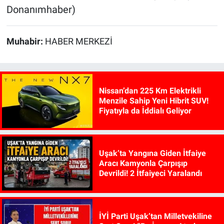
Donanımhaber)
Muhabir:
HABER MERKEZİ
Nissan’dan 225 Km Elektrikli
Menzile Sahip Yeni Hibrit SUV!
Fiyatıyla da İddialı Geliyor
Uşak’ta Yangına Giden İtfaiye
Aracı Kamyonla Çarpışıp
Devrildi! 2 İtfaiyeci Yaralandı
İYİ Parti Uşak’tan Milletvekiline