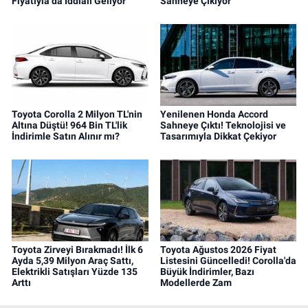
Fiyatıyla da İddialı Geliyor
Sahneye Çıkıyor
Toyota Corolla 2 Milyon TL'nin
Yenilenen Honda Accord
Altına Düştü! 964 Bin TL'lik
Sahneye Çıktı! Teknolojisi ve
İndirimle Satın Alınır mı?
Tasarımıyla Dikkat Çekiyor
Toyota Zirveyi Bırakmadı! İlk 6
Toyota Ağustos 2026 Fiyat
Ayda 5,39 Milyon Araç Sattı,
Listesini Güncelledi! Corolla'da
Elektrikli Satışları Yüzde 135
Büyük İndirimler, Bazı
Arttı
Modellerde Zam