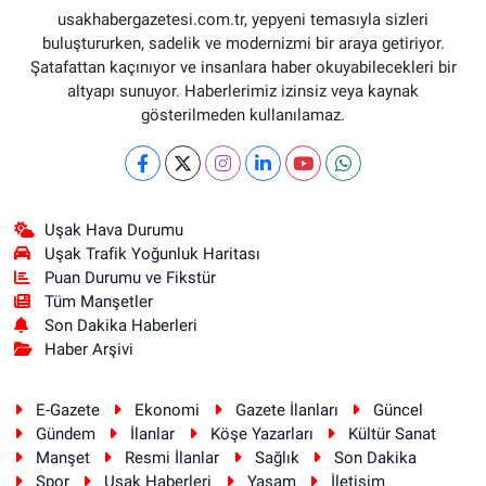
usakhabergazetesi.com.tr, yepyeni temasıyla sizleri
buluştururken, sadelik ve modernizmi bir araya getiriyor.
Şatafattan kaçınıyor ve insanlara haber okuyabilecekleri bir
altyapı sunuyor. Haberlerimiz izinsiz veya kaynak
gösterilmeden kullanılamaz.
Uşak Hava Durumu
Uşak Trafik Yoğunluk Haritası
Puan Durumu ve Fikstür
Tüm Manşetler
Son Dakika Haberleri
Haber Arşivi
E-Gazete
Ekonomi
Gazete İlanları
Güncel
Gündem
İlanlar
Köşe Yazarları
Kültür Sanat
Manşet
Resmi İlanlar
Sağlık
Son Dakika
Spor
Uşak Haberleri
Yaşam
İletişim