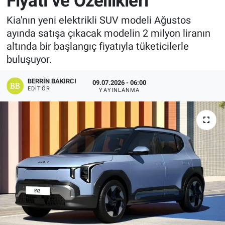
Fiyatı ve Özellikleri
Manşet
Kia'nın yeni elektrikli SUV modeli Ağustos
ayında satışa çıkacak modelin 2 milyon liranın
Resmi İlanlar
altında bir başlangıç fiyatıyla tüketicilerle
buluşuyor.
Sağlık
BERRIN BAKIRCI
09.07.2026 - 06:00
EDITÖR
YAYINLANMA
Son Dakika
Spor
Uşak Haberleri