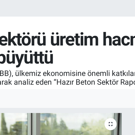
sektörü üretim hac
büyüttü
THBB), ülkemiz ekonomisine önemli katkıl
larak analiz eden “Hazır Beton Sektör Rap