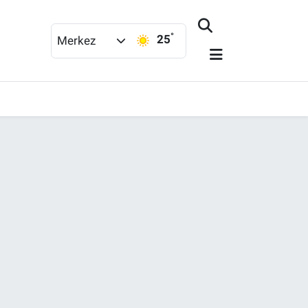
°
25
Merkez