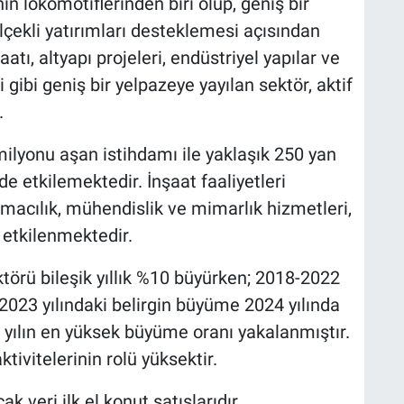
n lokomotiflerinden biri olup, geniş bir
çekli yatırımları desteklemesi açısından
atı, altyapı projeleri, endüstriyel yapılar ve
 gibi geniş bir yelpazeye yayılan sektör, aktif
.
2 milyonu aşan istihdamı ile yaklaşık 250 yan
de etkilemektedir. İnşaat faaliyetleri
macılık, mühendislik ve mimarlık hizmetleri,
r etkilenmektedir.
ktörü bileşik yıllık %10 büyürken; 2018-2022
 2023 yılındaki belirgin büyüme 2024 yılında
 yılın en yüksek büyüme oranı yakalanmıştır.
ivitelerinin rolü yüksektir.
 veri ilk el konut satışlarıdır