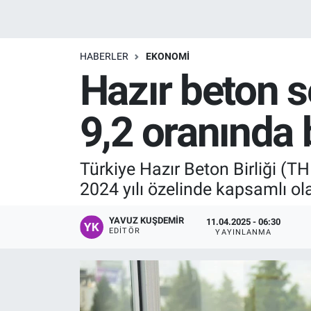
Manşet
HABERLER
EKONOMI
Resmi İlanlar
Hazır beton 
Sağlık
9,2 oranında 
Son Dakika
Türkiye Hazır Beton Birliği (
Spor
2024 yılı özelinde kapsamlı o
Uşak Haberleri
YAVUZ KUŞDEMIR
11.04.2025 - 06:30
EDITÖR
YAYINLANMA