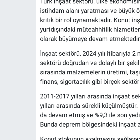
Türk inşaat sektörü, ülke ekonomisini
istihdam alanı yaratması ve büyük öl
kritik bir rol oynamaktadır. Konut inşa
yurtdışındaki müteahhitlik hizmetleri
olarak büyümeye devam etmektedir
İnşaat sektörü, 2024 yılı itibarıyla 
sektörü doğrudan ve dolaylı bir şekil
sırasında malzemelerin üretimi, taşı
finans, sigortacılık gibi birçok sektö
2011-2017 yılları arasında inşaat se
yılları arasında sürekli küçülmüştür.
da devam etmiş ve %9,3 ile son yedi
Bunda deprem bölgesindeki inşaat akt
Konut stokunun azalmasını sağlayacak