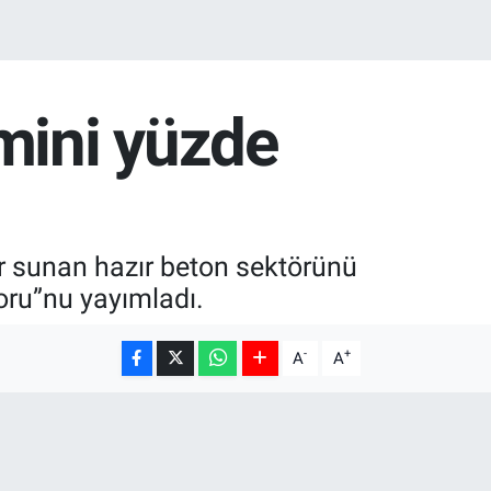
mini yüzde
ar sunan hazır beton sektörünü
oru”nu yayımladı.
-
+
A
A