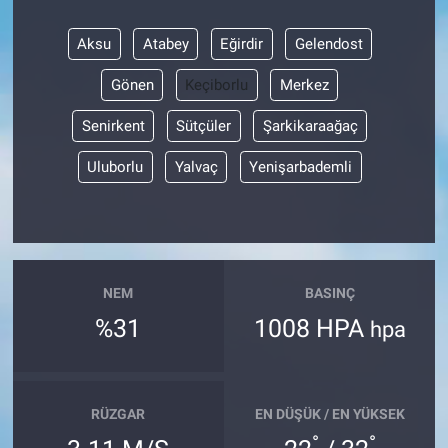
Aksu
Atabey
Eğirdir
Gelendost
Gönen
Keçiborlu
Merkez
Senirkent
Sütçüler
Şarkikaraağaç
Uluborlu
Yalvaç
Yenişarbademli
NEM
BASINÇ
%31
1008 HPA
hpa
RÜZGAR
EN DÜŞÜK / EN YÜKSEK
°
°