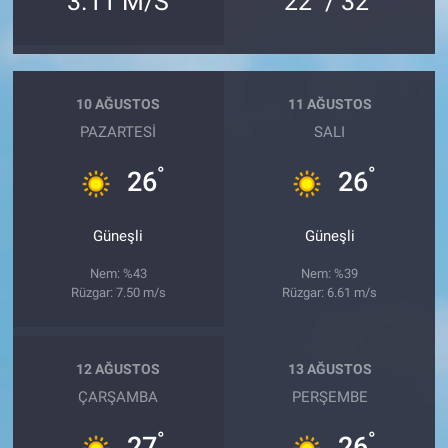
3.11 M/S
22
/ 32
10 AĞUSTOS
11 AĞUSTOS
PAZARTESI
SALI
°
°
26
26
Güneşli
Güneşli
Nem: %43
Nem: %39
Rüzgar: 7.50 m/s
Rüzgar: 6.61 m/s
12 AĞUSTOS
13 AĞUSTOS
ÇARŞAMBA
PERŞEMBE
°
°
27
26