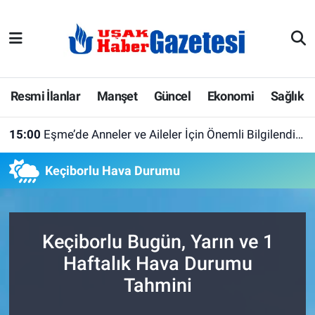
E-Gazete
Uşak Hava Durumu
Ekonomi
Uşak Trafik Yoğunluk Haritası
Resmi İlanlar
Manşet
Güncel
Ekonomi
Sağlık
Gazete İlanları
Süper Lig Puan Durumu ve Fikstür
15:00
Eşme’de Anneler ve Aileler İçin Önemli Bilgilendirme
Güncel
Tüm Manşetler
Keçiborlu Hava Durumu
Gündem
Son Dakika Haberleri
İlanlar
Haber Arşivi
Keçiborlu Bugün, Yarın ve 1
Haftalık Hava Durumu
Köşe Yazarları
Tahmini
Kültür Sanat