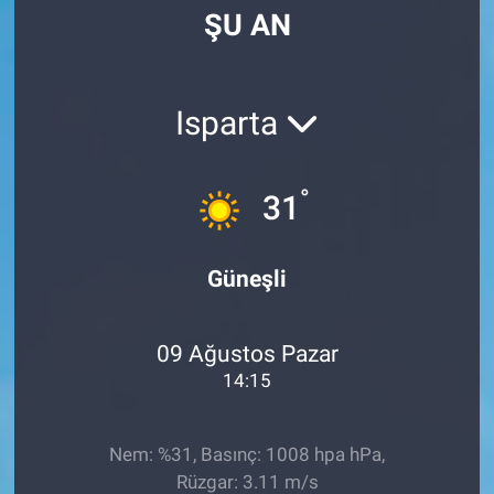
ŞU AN
Manşet
Resmi İlanlar
Isparta
Sağlık
°
31
Son Dakika
Spor
Güneşli
Uşak Haberleri
09 Ağustos Pazar
14:15
Nem: %31, Basınç: 1008 hpa hPa,
Rüzgar: 3.11 m/s