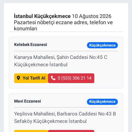
Manşet
İstanbul
Küçükçekmece
10 Ağustos 2026
Pazartesi nöbetçi eczane adres, telefon ve
Resmi İlanlar
konumları
Sağlık
Kelebek Eczanesi
Küçükçekmece
Son Dakika
Kanarya Mahallesi, Şahin Caddesi No:45 C
Küçükçekmece İstanbul
Spor
Yol Tarifi Al
0 (533) 306 21 14
Uşak Haberleri
Mavi Eczanesi
Küçükçekmece
Yeşilova Mahallesi, Barbaros Caddesi No:43 B
Sefaköy Küçükçekmece İstanbul