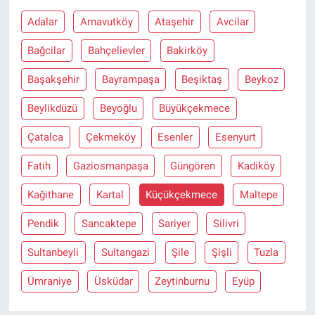
Adalar
Arnavutköy
Ataşehir
Avcilar
Bağcilar
Bahçelievler
Bakirköy
Başakşehir
Bayrampaşa
Beşiktaş
Beykoz
Beylikdüzü
Beyoğlu
Büyükçekmece
Çatalca
Çekmeköy
Esenler
Esenyurt
Fatih
Gaziosmanpaşa
Güngören
Kadiköy
Kağithane
Kartal
Küçükçekmece
Maltepe
Pendik
Sancaktepe
Sariyer
Silivri
Sultanbeyli
Sultangazi
Şile
Şişli
Tuzla
Ümraniye
Üsküdar
Zeytinburnu
Eyüp