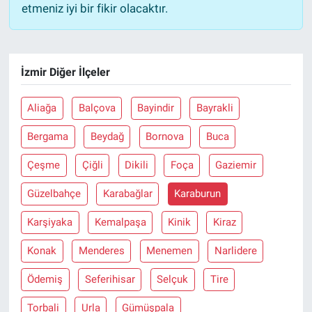
etmeniz iyi bir fikir olacaktır.
İzmir Diğer İlçeler
Aliağa
Balçova
Bayindir
Bayrakli
Bergama
Beydağ
Bornova
Buca
Çeşme
Çiğli
Dikili
Foça
Gaziemir
Güzelbahçe
Karabağlar
Karaburun
Karşiyaka
Kemalpaşa
Kinik
Kiraz
Konak
Menderes
Menemen
Narlidere
Ödemiş
Seferihisar
Selçuk
Tire
Torbali
Urla
Gümüşpala