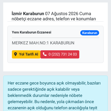
Manşet
İzmir
Karaburun
07 Ağustos 2026 Cuma
nöbetçi eczane adres, telefon ve konumları
Resmi İlanlar
Yenı Karaburun Eczanesi
Karaburun
Sağlık
MERKEZ MAH.NO:1 KARABURUN
Son Dakika
Yol Tarifi Al
0 (232) 731 24 03
Spor
Uşak Haberleri
Her eczane gece boyunca açık olmayabilir, bazıları
sadece gerektiğinde açık kalabilir veya
beklenmedik durumlar nedeniyle nöbete
gelemeyebilir. Bu nedenle, yola çıkmadan önce
eczanenin açık olduğunu telefon aracılığıyla teyit