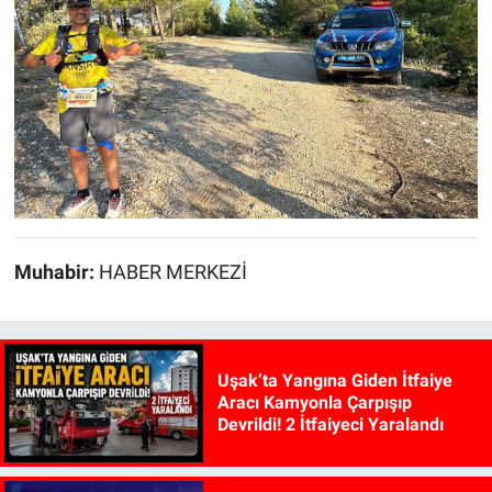
Muhabir:
HABER MERKEZİ
Uşak’ta Yangına Giden İtfaiye
Aracı Kamyonla Çarpışıp
Devrildi! 2 İtfaiyeci Yaralandı