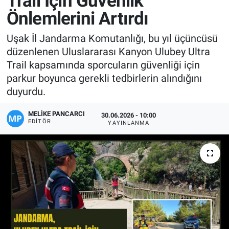
Trail İçin Güvenlik
Önlemlerini Artırdı
Manşet
Uşak İl Jandarma Komutanlığı, bu yıl üçüncüsü
Resmi İlanlar
düzenlenen Uluslararası Kanyon Ulubey Ultra
Trail kapsamında sporcuların güvenliği için
Sağlık
parkur boyunca gerekli tedbirlerin alındığını
duyurdu.
Son Dakika
MELIKE PANCARCI
30.06.2026 - 10:00
Spor
EDITÖR
YAYINLANMA
Uşak Haberleri