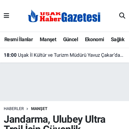
E-Gazete
Uşak Hava Durumu
Ekonomi
Uşak Trafik Yoğunluk Haritası
Resmi İlanlar
Manşet
Güncel
Ekonomi
Sağlık
Gazete İlanları
Süper Lig Puan Durumu ve Fikstür
18:00
Uşak İl Kültür ve Turizm Müdürü Yavuz Çakar’dan Uşşak Aşevi’ne Ziyaret
Güncel
Tüm Manşetler
Gündem
Son Dakika Haberleri
İlanlar
Haber Arşivi
HABERLER
MANŞET
Köşe Yazarları
Jandarma, Ulubey Ultra
Kültür Sanat