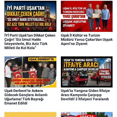
İYİ Parti Uşak’tan Dikkat Çeken
Uşak İl Kültür ve Turizm
Çağrı! ‘Siz Umut Hakkı
Müdürü Yavuz Çakar’dan Uşşak
İsteyenlerle, Biz Aziz Türk
Aşevi’ne Ziyaret
Milleti ile Kol Kola”
Uşak Derbent’te Askere
Uşak’ta Yangına Giden İtfaiye
Gidecek Gençlere Anlamlı
Aracı Kamyonla Çarpışıp
Uğurlama! Türk Bayrağı
Devrildi! 2 İtfaiyeci Yaralandı
Emanet Edildi