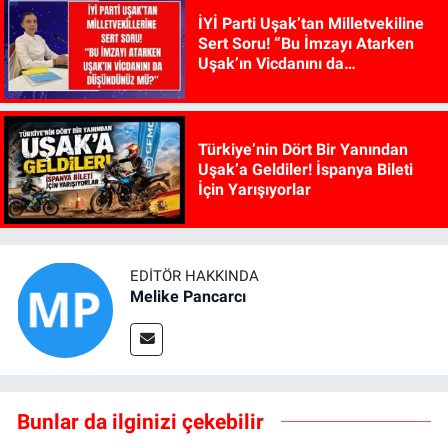
İYİ Parti Uşak’tan Milletvekiline
Sert Soru! “Bu İmzayı Atarken
Uşak’ın Vicdanını da
Düşündünüz mü?”
Türkiye’nin Dört Bir Yanından
Uşak’a Geldiler! İspanya Bileti
İçin Yarışıyorlar
EDITÖR HAKKINDA
Melike Pancarcı
Bunlar da ilginizi çekebilir