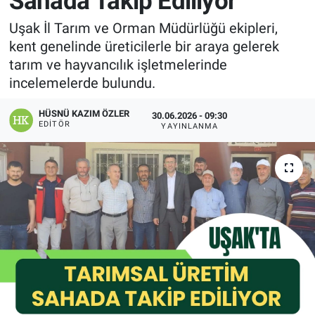
Sahada Takip Ediliyor
Manşet
Uşak İl Tarım ve Orman Müdürlüğü ekipleri,
kent genelinde üreticilerle bir araya gelerek
Resmi İlanlar
tarım ve hayvancılık işletmelerinde
incelemelerde bulundu.
Sağlık
HÜSNÜ KAZIM ÖZLER
30.06.2026 - 09:30
EDITÖR
YAYINLANMA
Son Dakika
Spor
Uşak Haberleri