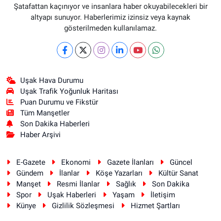
Şatafattan kaçınıyor ve insanlara haber okuyabilecekleri bir
altyapı sunuyor. Haberlerimiz izinsiz veya kaynak
gösterilmeden kullanılamaz.
Uşak Hava Durumu
Uşak Trafik Yoğunluk Haritası
Puan Durumu ve Fikstür
Tüm Manşetler
Son Dakika Haberleri
Haber Arşivi
E-Gazete
Ekonomi
Gazete İlanları
Güncel
Gündem
İlanlar
Köşe Yazarları
Kültür Sanat
Manşet
Resmi İlanlar
Sağlık
Son Dakika
Spor
Uşak Haberleri
Yaşam
İletişim
Künye
Gizlilik Sözleşmesi
Hizmet Şartları