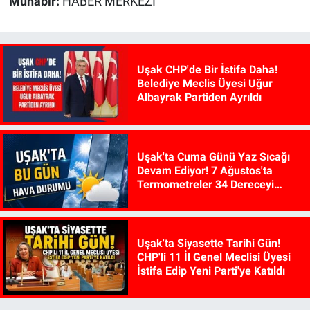
Muhabir:
HABER MERKEZİ
Uşak CHP'de Bir İstifa Daha!
Belediye Meclis Üyesi Uğur
Albayrak Partiden Ayrıldı
Uşak'ta Cuma Günü Yaz Sıcağı
Devam Ediyor! 7 Ağustos'ta
Termometreler 34 Dereceyi
Gösterecek
Uşak'ta Siyasette Tarihi Gün!
CHP'li 11 İl Genel Meclisi Üyesi
İstifa Edip Yeni Parti'ye Katıldı