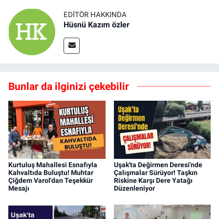
EDITÖR HAKKINDA
Hüsnü Kazım özler
Bunlar da ilginizi çekebilir
Kurtuluş Mahallesi Esnafıyla
Uşak'ta Değirmen Deresi'nde
Kahvaltıda Buluştu! Muhtar
Çalışmalar Sürüyor! Taşkın
Çiğdem Varol'dan Teşekkür
Riskine Karşı Dere Yatağı
Mesajı
Düzenleniyor