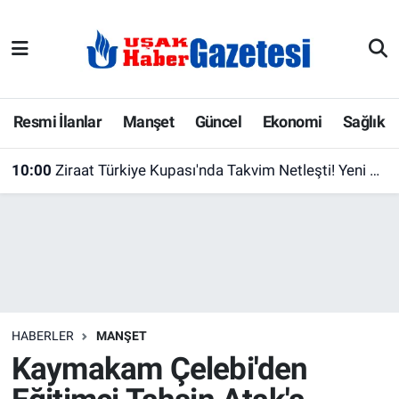
E-Gazete
Uşak Hava Durumu
Ekonomi
Uşak Trafik Yoğunluk Haritası
Resmi İlanlar
Manşet
Güncel
Ekonomi
Sağlık
Gazete İlanları
Süper Lig Puan Durumu ve Fikstür
10:00
Ziraat Türkiye Kupası'nda Takvim Netleşti! Yeni Sezonun Tarihleri Açıklandı
Güncel
Tüm Manşetler
Gündem
Son Dakika Haberleri
İlanlar
Haber Arşivi
HABERLER
MANŞET
Köşe Yazarları
Kaymakam Çelebi'den
Kültür Sanat