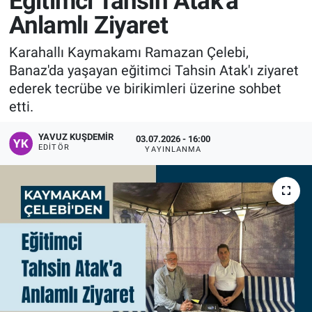
Eğitimci Tahsin Atak'a
Anlamlı Ziyaret
Manşet
Karahallı Kaymakamı Ramazan Çelebi,
Resmi İlanlar
Banaz'da yaşayan eğitimci Tahsin Atak'ı ziyaret
ederek tecrübe ve birikimleri üzerine sohbet
Sağlık
etti.
Son Dakika
YAVUZ KUŞDEMIR
03.07.2026 - 16:00
EDITÖR
YAYINLANMA
Spor
Uşak Haberleri