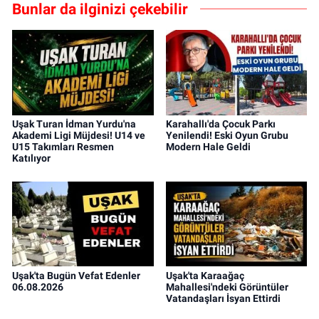
Bunlar da ilginizi çekebilir
Uşak Turan İdman Yurdu'na
Karahallı'da Çocuk Parkı
Akademi Ligi Müjdesi! U14 ve
Yenilendi! Eski Oyun Grubu
U15 Takımları Resmen
Modern Hale Geldi
Katılıyor
Uşak'ta Bugün Vefat Edenler
Uşak'ta Karaağaç
06.08.2026
Mahallesi'ndeki Görüntüler
Vatandaşları İsyan Ettirdi