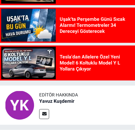
Uşak'ta Perşembe Günü Sıcak
Alarmı! Termometreler 34
Dereceyi Gösterecek
Tesla'dan Ailelere Özel Yeni
Model! 6 Koltuklu Model Y L
Yollara Çıkıyor
EDITÖR HAKKINDA
Yavuz Kuşdemir