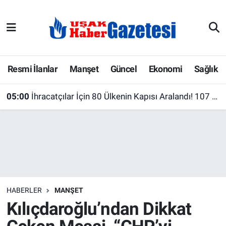
E-Gazete
Uşak Hava Durumu
Ekonomi
Uşak Trafik Yoğunluk Haritası
Resmi İlanlar
Manşet
Güncel
Ekonomi
Sağlık
Gazete İlanları
Süper Lig Puan Durumu ve Fikstür
05:00
İhracatçılar İçin 80 Ülkenin Kapısı Aralandı! 107 Pazar Raporu Yayımlandı
Güncel
Tüm Manşetler
Gündem
Son Dakika Haberleri
İlanlar
Haber Arşivi
HABERLER
MANŞET
Köşe Yazarları
Kılıçdaroğlu’ndan Dikkat
Kültür Sanat