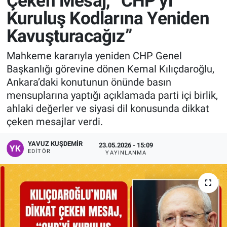
Çeken Mesaj, “CHP’yi
Kuruluş Kodlarına Yeniden
Manşet
Kavuşturacağız”
Resmi İlanlar
Mahkeme kararıyla yeniden CHP Genel
Başkanlığı görevine dönen Kemal Kılıçdaroğlu,
Sağlık
Ankara’daki konutunun önünde basın
mensuplarına yaptığı açıklamada parti içi birlik,
Son Dakika
ahlaki değerler ve siyasi dil konusunda dikkat
çeken mesajlar verdi.
Spor
YAVUZ KUŞDEMIR
23.05.2026 - 15:09
Uşak Haberleri
EDITÖR
YAYINLANMA