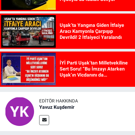
Uşak’ta Yangına Giden İtfaiye
Aracı Kamyonla Çarpışıp
Devrildi! 2 İtfaiyeci Yaralandı
İYİ Parti Uşak’tan Milletvekiline
Sert Soru! “Bu İmzayı Atarken
Uşak’ın Vicdanını da
Düşündünüz mü?”
EDITÖR HAKKINDA
Yavuz Kuşdemir