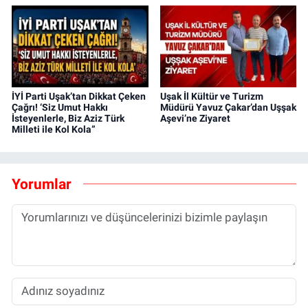
İYİ Parti Uşak’tan Dikkat Çeken
Uşak İl Kültür ve Turizm
Çağrı! ‘Siz Umut Hakkı
Müdürü Yavuz Çakar’dan Uşşak
İsteyenlerle, Biz Aziz Türk
Aşevi’ne Ziyaret
Milleti ile Kol Kola”
Yorumlar