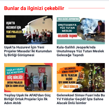
Bunlar da ilginizi çekebilir
Uşak’ta Huzurevi İçin Yeni
Kula-Salihli Jeoparkı'nda
Projeler Masada! İki Kurumdan
Unutulmaya Yüz Tutan Meslek
İş Birliği Görüşmesi
Geleceğe Taşındı
Yeşilay Uşak ile AFAD'dan Güç
Geleneksel Simav Fuarı’nda Bu
Birliği! Ortak Projeler İçin İlk
Yıl Yıldızlar Geçidi! İşte Sahne
Adım Atıldı
Alacak Ünlü İsimler