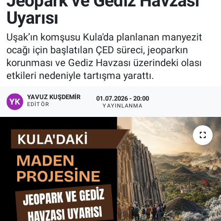
Jeopark ve Gediz Havzası
Uyarısı
Manşet
Uşak’ın komşusu Kula'da planlanan manyezit
Resmi İlanlar
ocağı için başlatılan ÇED süreci, jeoparkın
korunması ve Gediz Havzası üzerindeki olası
Sağlık
etkileri nedeniyle tartışma yarattı.
Son Dakika
YAVUZ KUŞDEMIR
01.07.2026 - 20:00
EDITÖR
YAYINLANMA
Spor
Uşak Haberleri