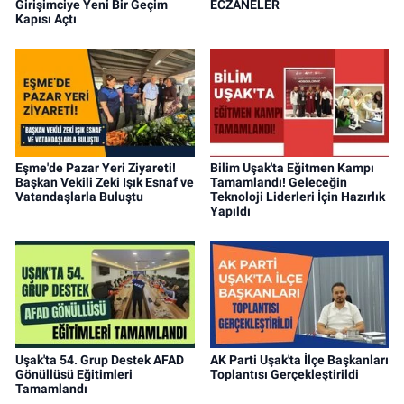
Girişimciye Yeni Bir Geçim
ECZANELER
Kapısı Açtı
Eşme'de Pazar Yeri Ziyareti!
Bilim Uşak'ta Eğitmen Kampı
Başkan Vekili Zeki Işık Esnaf ve
Tamamlandı! Geleceğin
Vatandaşlarla Buluştu
Teknoloji Liderleri İçin Hazırlık
Yapıldı
Uşak'ta 54. Grup Destek AFAD
AK Parti Uşak'ta İlçe Başkanları
Gönüllüsü Eğitimleri
Toplantısı Gerçekleştirildi
Tamamlandı