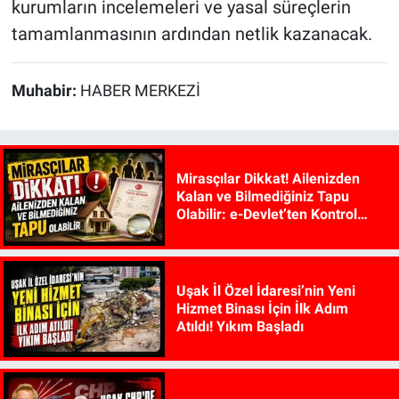
kurumların incelemeleri ve yasal süreçlerin
tamamlanmasının ardından netlik kazanacak.
Muhabir:
HABER MERKEZİ
Mirasçılar Dikkat! Ailenizden
Kalan ve Bilmediğiniz Tapu
Olabilir: e-Devlet’ten Kontrol
Edilebiliyor
Uşak İl Özel İdaresi’nin Yeni
Hizmet Binası İçin İlk Adım
Atıldı! Yıkım Başladı