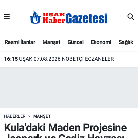
E-Gazete
Uşak Hava Durumu
Ekonomi
Uşak Trafik Yoğunluk Haritası
Resmi İlanlar
Manşet
Güncel
Ekonomi
Sağlık
Gazete İlanları
Süper Lig Puan Durumu ve Fikstür
16:15
UŞAK 07.08.2026 NÖBETÇİ ECZANELER
Güncel
Tüm Manşetler
Gündem
Son Dakika Haberleri
İlanlar
Haber Arşivi
HABERLER
MANŞET
Köşe Yazarları
Kula'daki Maden Projesine
Kültür Sanat