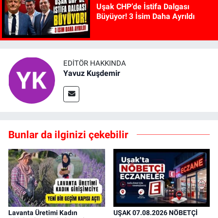
Uşak CHP’de İstifa Dalgası
Büyüyor! 3 İsim Daha Ayrıldı
EDITÖR HAKKINDA
Yavuz Kuşdemir
Bunlar da ilginizi çekebilir
Lavanta Üretimi Kadın
UŞAK 07.08.2026 NÖBETÇİ