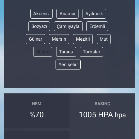
Akdeniz
Anamur
Aydıncık
Bozyazı
Çamlıyayla
Erdemli
Gülnar
Mersin
Mezitli
Mut
Silifke
Tarsus
Toroslar
Yenişehir
NEM
BASINÇ
%70
1005 HPA
hpa