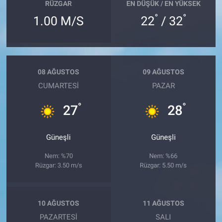
RÜZGAR
EN DÜŞÜK / EN YÜKSEK
°
°
1.00 M/S
22
/ 32
08 AĞUSTOS
09 AĞUSTOS
CUMARTESI
PAZAR
°
°
27
28
Güneşli
Güneşli
Nem: %70
Nem: %66
Rüzgar: 3.50 m/s
Rüzgar: 5.50 m/s
10 AĞUSTOS
11 AĞUSTOS
PAZARTESI
SALI