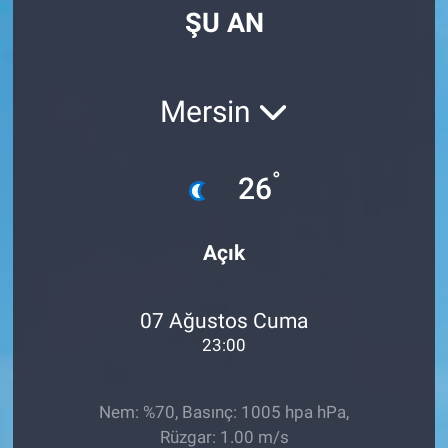
ŞU AN
Manşet
Resmi İlanlar
Mersin
Sağlık
°
26
Son Dakika
Spor
Açık
Uşak Haberleri
07 Ağustos Cuma
23:00
Nem: %70, Basınç: 1005 hpa hPa,
Rüzgar: 1.00 m/s