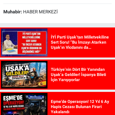
Muhabir:
HABER MERKEZİ
İYİ Parti Uşak’tan Milletvekiline
Sert Soru! “Bu İmzayı Atarken
Uşak’ın Vicdanını da
Düşündünüz mü?”
Türkiye’nin Dört Bir Yanından
Uşak’a Geldiler! İspanya Bileti
İçin Yarışıyorlar
Eşme’de Operasyon! 12 Yıl 6 Ay
Hapis Cezası Bulunan Firari
Yakalandı