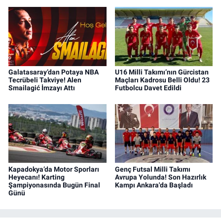
Galatasaray’dan Potaya NBA
U16 Milli Takımı’nın Gürcistan
Tecrübeli Takviye! Alen
Maçları Kadrosu Belli Oldu! 23
Smailagić İmzayı Attı
Futbolcu Davet Edildi
Kapadokya’da Motor Sporları
Genç Futsal Milli Takımı
Heyecanı! Karting
Avrupa Yolunda! Son Hazırlık
Şampiyonasında Bugün Final
Kampı Ankara'da Başladı
Günü