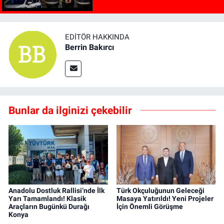
EDITÖR HAKKINDA
Berrin Bakırcı
Bunlar da ilginizi çekebilir
Anadolu Dostluk Rallisi’nde İlk
Türk Okçuluğunun Geleceği
Yarı Tamamlandı! Klasik
Masaya Yatırıldı! Yeni Projeler
Araçların Bugünkü Durağı
İçin Önemli Görüşme
Konya