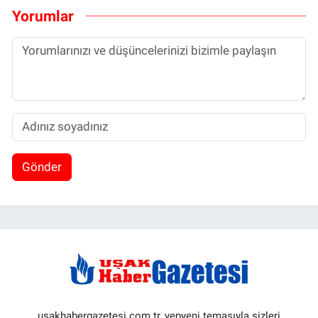
Yorumlar
Gönder
usakhabergazetesi.com.tr, yepyeni temasıyla sizleri