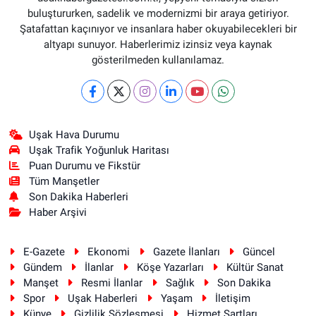
buluştururken, sadelik ve modernizmi bir araya getiriyor.
Şatafattan kaçınıyor ve insanlara haber okuyabilecekleri bir
altyapı sunuyor. Haberlerimiz izinsiz veya kaynak
gösterilmeden kullanılamaz.
Uşak Hava Durumu
Uşak Trafik Yoğunluk Haritası
Puan Durumu ve Fikstür
Tüm Manşetler
Son Dakika Haberleri
Haber Arşivi
E-Gazete
Ekonomi
Gazete İlanları
Güncel
Gündem
İlanlar
Köşe Yazarları
Kültür Sanat
Manşet
Resmi İlanlar
Sağlık
Son Dakika
Spor
Uşak Haberleri
Yaşam
İletişim
Künye
Gizlilik Sözleşmesi
Hizmet Şartları