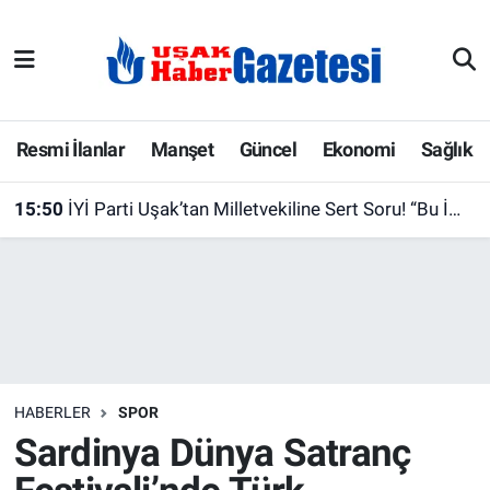
E-Gazete
Uşak Hava Durumu
Ekonomi
Uşak Trafik Yoğunluk Haritası
Resmi İlanlar
Manşet
Güncel
Ekonomi
Sağlık
Gazete İlanları
Süper Lig Puan Durumu ve Fikstür
15:50
İYİ Parti Uşak’tan Milletvekiline Sert Soru! “Bu İmzayı Atarken Uşak’ın Vicdanını da Düşündünüz mü?”
Güncel
Tüm Manşetler
Gündem
Son Dakika Haberleri
İlanlar
Haber Arşivi
HABERLER
SPOR
Köşe Yazarları
Sardinya Dünya Satranç
Kültür Sanat