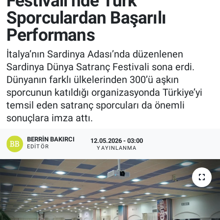
Festivali’nde Türk
Sporculardan Başarılı
Manşet
Performans
Resmi İlanlar
İtalya’nın Sardinya Adası’nda düzenlenen
Sardinya Dünya Satranç Festivali sona erdi.
Sağlık
Dünyanın farklı ülkelerinden 300’ü aşkın
sporcunun katıldığı organizasyonda Türkiye’yi
Son Dakika
temsil eden satranç sporcuları da önemli
sonuçlara imza attı.
Spor
BERRIN BAKIRCI
12.05.2026 - 03:00
Uşak Haberleri
EDITÖR
YAYINLANMA