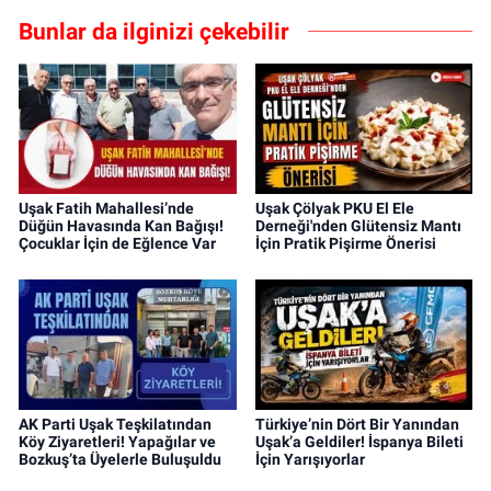
Bunlar da ilginizi çekebilir
Uşak Fatih Mahallesi’nde
Uşak Çölyak PKU El Ele
Düğün Havasında Kan Bağışı!
Derneği'nden Glütensiz Mantı
Çocuklar İçin de Eğlence Var
İçin Pratik Pişirme Önerisi
AK Parti Uşak Teşkilatından
Türkiye’nin Dört Bir Yanından
Köy Ziyaretleri! Yapağılar ve
Uşak’a Geldiler! İspanya Bileti
Bozkuş’ta Üyelerle Buluşuldu
İçin Yarışıyorlar