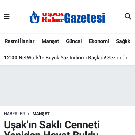
E-Gazete
Uşak Hava Durumu
Ekonomi
Uşak Trafik Yoğunluk Haritası
Resmi İlanlar
Manşet
Güncel
Ekonomi
Sağlık
Gazete İlanları
Süper Lig Puan Durumu ve Fikstür
12:00
NetWork’te Büyük Yaz İndirimi Başladı! Sezon Ürünlerinde Fiyatlar Düştü
Güncel
Tüm Manşetler
Gündem
Son Dakika Haberleri
İlanlar
Haber Arşivi
HABERLER
MANŞET
Köşe Yazarları
Uşak'ın Saklı Cenneti
Kültür Sanat