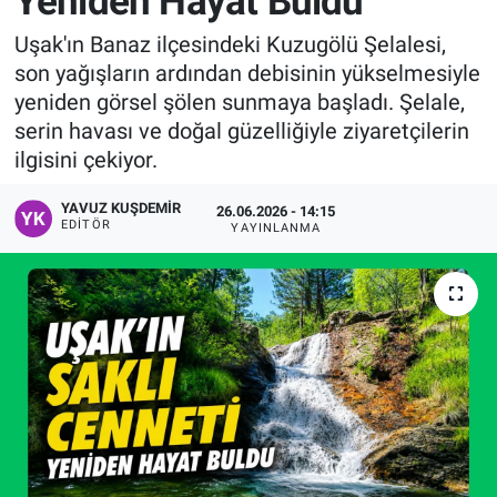
Yeniden Hayat Buldu
Manşet
Uşak'ın Banaz ilçesindeki Kuzugölü Şelalesi,
son yağışların ardından debisinin yükselmesiyle
Resmi İlanlar
yeniden görsel şölen sunmaya başladı. Şelale,
serin havası ve doğal güzelliğiyle ziyaretçilerin
Sağlık
ilgisini çekiyor.
Son Dakika
YAVUZ KUŞDEMIR
26.06.2026 - 14:15
EDITÖR
YAYINLANMA
Spor
Uşak Haberleri