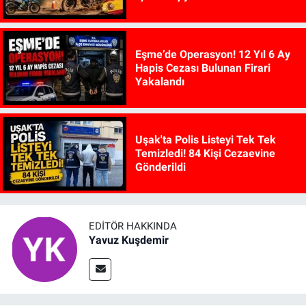
Eşme’de Operasyon! 12 Yıl 6 Ay
Hapis Cezası Bulunan Firari
Yakalandı
Uşak'ta Polis Listeyi Tek Tek
Temizledi! 84 Kişi Cezaevine
Gönderildi
EDITÖR HAKKINDA
Yavuz Kuşdemir