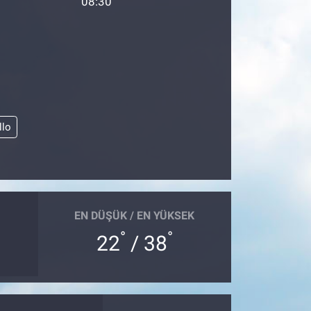
08:30
llo
EN DÜŞÜK / EN YÜKSEK
°
°
22
/ 38