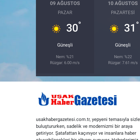
09 AĞUSTOS
10 AĞUSTOS
PAZAR
PAZARTESI
°
°
30
31
Güneşli
Güneşli
Nem: %21
Nem: %22
Rüzgar: 6.00 m/s
Rüzgar: 7.61 m/s
usakhabergazetesi.com.tr, yepyeni temasıyla sizle
buluştururken, sadelik ve modernizmi bir araya
getiriyor. Şatafattan kaçınıyor ve insanlara haber
okuyabilecekleri bir altyapı sunuyor. Haberlerimiz