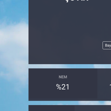
Manşet
Resmi İlanlar
Sağlık
Bay
Son Dakika
Spor
Uşak Haberleri
NEM
%21