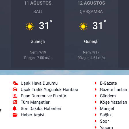
11 AĞUSTOS
12 AĞUSTOS
SALI
ÇARŞAMBA
°
°
31
31
Güneşli
Güneşli
Nem: %19
Nem: %17
Rüzgar: 7.00 m/s
Rüzgar: 4.61 m/s
Uşak Hava Durumu
E-Gazete
Uşak Trafik Yoğunluk Haritası
Gazete İlanları
Puan Durumu ve Fikstür
Gündem
Tüm Manşetler
Köşe Yazarları
Son Dakika Haberleri
Manşet
ri
Haber Arşivi
Sağlık
Spor
Yaşam