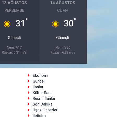
13 AĞUSTOS
14 AĞUSTOS
PERŞEMBE
CUMA
°
°
31
30
Güneşli
Güneşli
Nem: %17
Nem: %20
Rüzgar: 5.31 m/s
Rüzgar: 6.89 m/s
Ekonomi
Güncel
İlanlar
Kültür Sanat
Resmi İlanlar
Son Dakika
Uşak Haberleri
İletişim