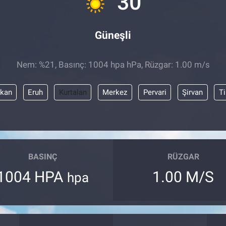
30
Güneşli
Nem: %21, Basınç: 1004 hpa hPa, Rüzgar: 1.00 m/s
kan
Eruh
Kurtalan
Merkez
Pervari
Şirvan
Ti
BASINÇ
RÜZGAR
1004 HPA
1.00 M/S
hpa