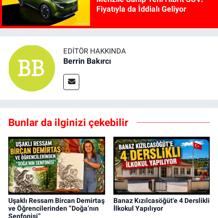
Fiyatıyla da İddialı Geliyor
EDITÖR HAKKINDA
Berrin Bakırcı
Bunlar da ilginizi çekebilir
Uşaklı Ressam Bircan Demirtaş
Banaz Kızılcasöğüt'e 4 Derslikli
ve Öğrencilerinden “Doğa’nın
İlkokul Yapılıyor
Senfonisi”