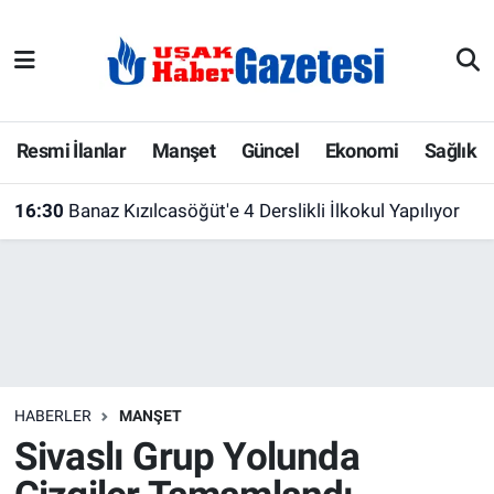
E-Gazete
Uşak Hava Durumu
Ekonomi
Uşak Trafik Yoğunluk Haritası
Resmi İlanlar
Manşet
Güncel
Ekonomi
Sağlık
Gazete İlanları
Süper Lig Puan Durumu ve Fikstür
16:30
Banaz Kızılcasöğüt'e 4 Derslikli İlkokul Yapılıyor
Güncel
Tüm Manşetler
Gündem
Son Dakika Haberleri
İlanlar
Haber Arşivi
HABERLER
MANŞET
Köşe Yazarları
Sivaslı Grup Yolunda
Kültür Sanat