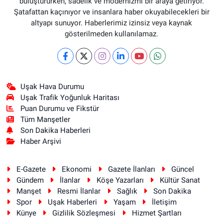
buluştururken, sadelik ve modernizmi bir araya getiriyor.
Şatafattan kaçınıyor ve insanlara haber okuyabilecekleri bir
altyapı sunuyor. Haberlerimiz izinsiz veya kaynak
gösterilmeden kullanılamaz.
Uşak Hava Durumu
Uşak Trafik Yoğunluk Haritası
Puan Durumu ve Fikstür
Tüm Manşetler
Son Dakika Haberleri
Haber Arşivi
E-Gazete
Ekonomi
Gazete İlanları
Güncel
Gündem
İlanlar
Köşe Yazarları
Kültür Sanat
Manşet
Resmi İlanlar
Sağlık
Son Dakika
Spor
Uşak Haberleri
Yaşam
İletişim
Künye
Gizlilik Sözleşmesi
Hizmet Şartları