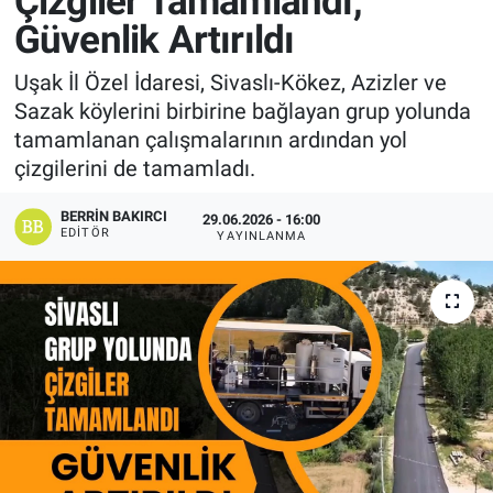
Çizgiler Tamamlandı,
Güvenlik Artırıldı
Manşet
Uşak İl Özel İdaresi, Sivaslı-Kökez, Azizler ve
Resmi İlanlar
Sazak köylerini birbirine bağlayan grup yolunda
tamamlanan çalışmalarının ardından yol
Sağlık
çizgilerini de tamamladı.
Son Dakika
BERRIN BAKIRCI
29.06.2026 - 16:00
EDITÖR
YAYINLANMA
Spor
Uşak Haberleri