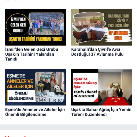
İzmir'den Gelen Gezi Grubu
Karahallı’dan Çivril’e Avcı
Uşak'ın Tarihini Yakından
Dostluğu! 37 Avlanma Pulu
Tanıdı
Eşme’de Anneler ve Aileler İçin
Uşak'ta Bahar Ağraş İçin Yemin
Önemli Bilgilendirme
Töreni Düzenlendi