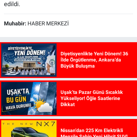
edildi.
Muhabir:
HABER MERKEZİ
Diyetisyenlikte Yeni Dönem! 36
İlde Örgütlenme, Ankara’da
Büyük Buluşma
Uşak’ta Pazar Günü Sıcaklık
Yükseliyor! Öğle Saatlerine
Dikkat
Nissan’dan 225 Km Elektrikli
Menzile Sahip Yeni Hibrit SUV!