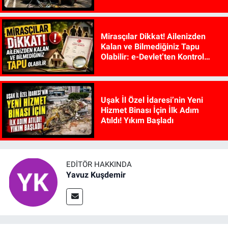
Mirasçılar Dikkat! Ailenizden
Kalan ve Bilmediğiniz Tapu
Olabilir: e-Devlet’ten Kontrol
Edilebiliyor
Uşak İl Özel İdaresi’nin Yeni
Hizmet Binası İçin İlk Adım
Atıldı! Yıkım Başladı
EDITÖR HAKKINDA
Yavuz Kuşdemir