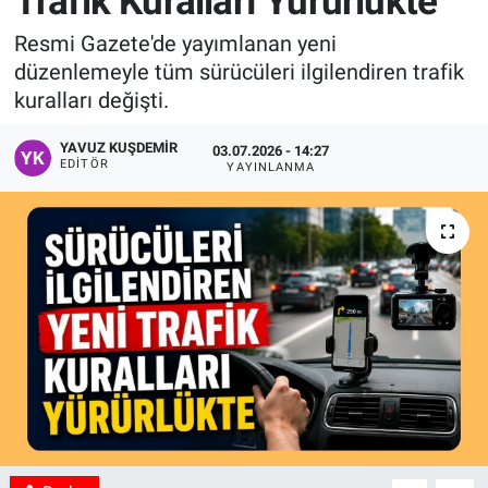
Trafik Kuralları Yürürlükte
Manşet
Resmi Gazete'de yayımlanan yeni
düzenlemeyle tüm sürücüleri ilgilendiren trafik
Resmi İlanlar
kuralları değişti.
Sağlık
YAVUZ KUŞDEMIR
03.07.2026 - 14:27
EDITÖR
YAYINLANMA
Son Dakika
Spor
Uşak Haberleri