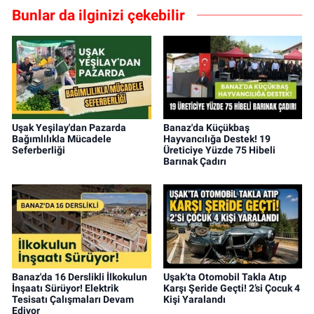
Bunlar da ilginizi çekebilir
Uşak Yeşilay'dan Pazarda
Banaz'da Küçükbaş
Bağımlılıkla Mücadele
Hayvancılığa Destek! 19
Seferberliği
Üreticiye Yüzde 75 Hibeli
Barınak Çadırı
Banaz'da 16 Derslikli İlkokulun
Uşak’ta Otomobil Takla Atıp
İnşaatı Sürüyor! Elektrik
Karşı Şeride Geçti! 2’si Çocuk 4
Tesisatı Çalışmaları Devam
Kişi Yaralandı
Ediyor