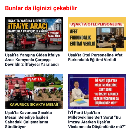
Bunlar da ilginizi çekebilir
Uşak’ta Yangına Giden İtfaiye
Uşak'ta Otel Personeline Afet
Aracı Kamyonla Çarpışıp
Farkındalık Eğitimi Verildi
Devrildi! 2 İtfaiyeci Yaralandı
Uşak’ta Kavurucu Sıcakta
İYİ Parti Uşak’tan
Mesai! Belediye İşçileri
Milletvekiline Sert Soru! “Bu
Sahadaki Çalışmalarını
İmzayı Atarken Uşak’ın
Sürdürüyor
Vicdanını da Düşündünüz mü?”