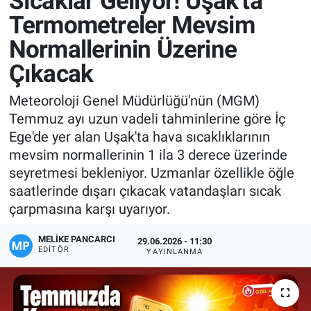
Sıcaklar Geliyor! Uşak'ta
Termometreler Mevsim
Manşet
Normallerinin Üzerine
Resmi İlanlar
Çıkacak
Sağlık
Meteoroloji Genel Müdürlüğü'nün (MGM)
Temmuz ayı uzun vadeli tahminlerine göre İç
Son Dakika
Ege'de yer alan Uşak'ta hava sıcaklıklarının
mevsim normallerinin 1 ila 3 derece üzerinde
Spor
seyretmesi bekleniyor. Uzmanlar özellikle öğle
saatlerinde dışarı çıkacak vatandaşları sıcak
Uşak Haberleri
çarpmasına karşı uyarıyor.
MELIKE PANCARCI
29.06.2026 - 11:30
EDITÖR
YAYINLANMA