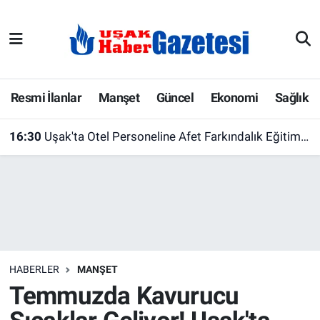
E-Gazete
Uşak Hava Durumu
Ekonomi
Uşak Trafik Yoğunluk Haritası
Resmi İlanlar
Manşet
Güncel
Ekonomi
Sağlık
Gazete İlanları
Süper Lig Puan Durumu ve Fikstür
16:30
Uşak'ta Otel Personeline Afet Farkındalık Eğitimi Verildi
Güncel
Tüm Manşetler
Gündem
Son Dakika Haberleri
İlanlar
Haber Arşivi
HABERLER
MANŞET
Köşe Yazarları
Temmuzda Kavurucu
Kültür Sanat