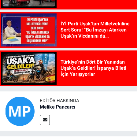
İYİ Parti Uşak’tan Milletvekiline
Sert Soru! “Bu İmzayı Atarken
Uşak’ın Vicdanını da
Düşündünüz mü?”
Türkiye’nin Dört Bir Yanından
Uşak’a Geldiler! İspanya Bileti
İçin Yarışıyorlar
EDITÖR HAKKINDA
Melike Pancarcı