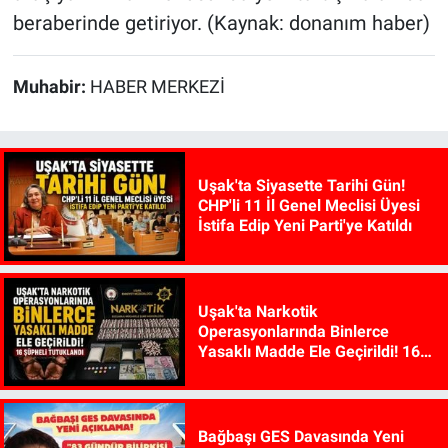
beraberinde getiriyor. (Kaynak: donanım haber)
Muhabir:
HABER MERKEZİ
Uşak'ta Siyasette Tarihi Gün!
CHP'li 11 İl Genel Meclisi Üyesi
İstifa Edip Yeni Parti'ye Katıldı
Uşak'ta Narkotik
Operasyonlarında Binlerce
Yasaklı Madde Ele Geçirildi! 16
Şüpheli Tutuklandı
Bağbaşı GES Davasında Yeni