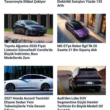
Tasarımıyla Dikkat Çekiyor
Elektrikli Satışları Yüzde 135
Arttı
Toyota Ağustos 2026 Fiyat
MG 07'ye Rekor İlgi! İlk 20
Listesini Güncelledi! Corolla'da
Saatte 21 Bin Sipariş Aldı
Büyük İndirimler, Bazı
Modellerde Zam
2027 Honda Accord Tanıtıldı!
Audi'den Lüks SUV
Efsane Sedan Yeni
Segmentine Güçlü Hamle!
Teknolojilerle Yola Devam
Tarihinin En Büyük Modeli Q9
Ediyor
Tanıtıldı