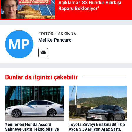
Açıklama! "83 Gündür Bilirkişi
Raporu Bekleniyor"
EDITÖR HAKKINDA
Melike Pancarcı
Bunlar da ilginizi çekebilir
Yenilenen Honda Accord
Toyota Zirveyi Bırakmadı! İlk 6
Sahneye Çıktı! Teknolojisi ve
Ayda 5,39 Milyon Araç Sattı,