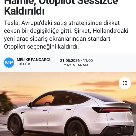
Hamle, Otopilot Sessizce
Kaldırıldı
Manşet
Tesla, Avrupa’daki satış stratejisinde dikkat
Resmi İlanlar
çeken bir değişikliğe gitti. Şirket, Hollanda’daki
yeni araç sipariş ekranlarından standart
Sağlık
Otopilot seçeneğini kaldırdı.
Son Dakika
MELIKE PANCARCI
21.05.2026 - 11:00
EDITÖR
YAYINLANMA
Spor
Uşak Haberleri