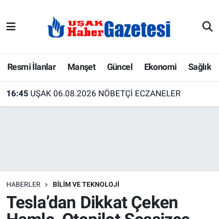
E-Gazete
Uşak Hava Durumu
Ekonomi
Uşak Trafik Yoğunluk Haritası
Resmi İlanlar
Manşet
Güncel
Ekonomi
Sağlık
Gazete İlanları
Süper Lig Puan Durumu ve Fikstür
16:45
UŞAK 06.08.2026 NÖBETÇİ ECZANELER
Güncel
Tüm Manşetler
Gündem
Son Dakika Haberleri
İlanlar
Haber Arşivi
HABERLER
BILIM VE TEKNOLOJI
Köşe Yazarları
Tesla’dan Dikkat Çeken
Kültür Sanat