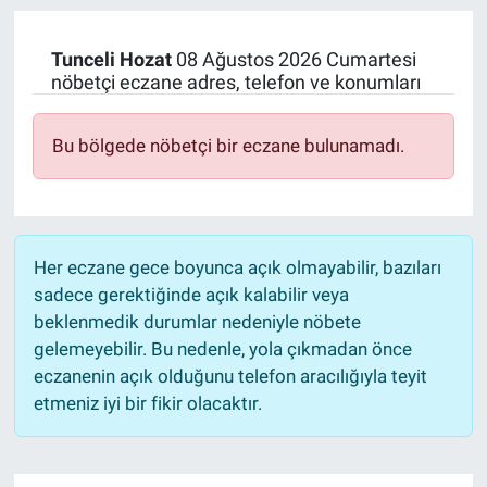
Manşet
Tunceli
Hozat
08 Ağustos 2026 Cumartesi
nöbetçi eczane adres, telefon ve konumları
Resmi İlanlar
Bu bölgede nöbetçi bir eczane bulunamadı.
Sağlık
Son Dakika
Spor
Her eczane gece boyunca açık olmayabilir, bazıları
sadece gerektiğinde açık kalabilir veya
Uşak Haberleri
beklenmedik durumlar nedeniyle nöbete
gelemeyebilir. Bu nedenle, yola çıkmadan önce
eczanenin açık olduğunu telefon aracılığıyla teyit
etmeniz iyi bir fikir olacaktır.