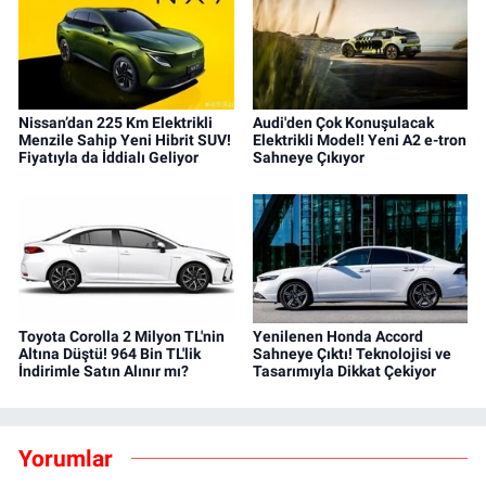
Nissan’dan 225 Km Elektrikli
Audi'den Çok Konuşulacak
Menzile Sahip Yeni Hibrit SUV!
Elektrikli Model! Yeni A2 e-tron
Fiyatıyla da İddialı Geliyor
Sahneye Çıkıyor
Toyota Corolla 2 Milyon TL'nin
Yenilenen Honda Accord
Altına Düştü! 964 Bin TL'lik
Sahneye Çıktı! Teknolojisi ve
İndirimle Satın Alınır mı?
Tasarımıyla Dikkat Çekiyor
Yorumlar