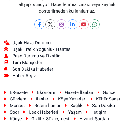
altyapı sunuyor. Haberlerimiz izinsiz veya kaynak
gösterilmeden kullanılamaz.
Uşak Hava Durumu
Uşak Trafik Yoğunluk Haritası
Puan Durumu ve Fikstür
Tüm Manşetler
Son Dakika Haberleri
Haber Arşivi
E-Gazete
Ekonomi
Gazete İlanları
Güncel
Gündem
İlanlar
Köşe Yazarları
Kültür Sanat
Manşet
Resmi İlanlar
Sağlık
Son Dakika
Spor
Uşak Haberleri
Yaşam
İletişim
Künye
Gizlilik Sözleşmesi
Hizmet Şartları