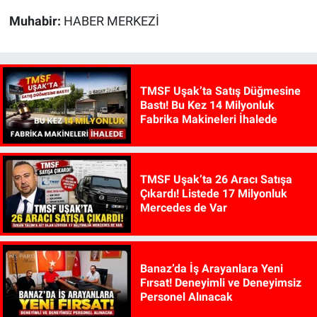
Muhabir:
HABER MERKEZİ
TMSF Uşak’ta Satış Düğmesine
Bastı! Bu Kez 14 Milyonluk
Fabrika Makineleri İhalede
TMSF Uşak’ta 26 Aracı Satışa
Çıkardı! Listede 17 Milyonluk
Mercedes de Var
Banaz’da İş Arayanlara Yeni
Fırsat! Deneyimli ve Deneyimsiz
Personel Alınacak