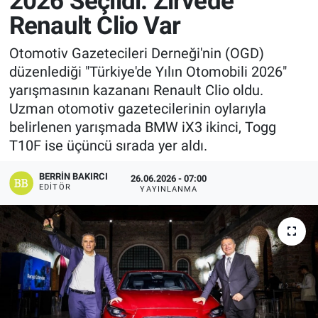
2026 Seçildi: Zirvede
Renault Clio Var
Manşet
Otomotiv Gazetecileri Derneği'nin (OGD)
Resmi İlanlar
düzenlediği "Türkiye'de Yılın Otomobili 2026"
yarışmasının kazananı Renault Clio oldu.
Sağlık
Uzman otomotiv gazetecilerinin oylarıyla
belirlenen yarışmada BMW iX3 ikinci, Togg
Son Dakika
T10F ise üçüncü sırada yer aldı.
Spor
BERRIN BAKIRCI
26.06.2026 - 07:00
EDITÖR
YAYINLANMA
Uşak Haberleri