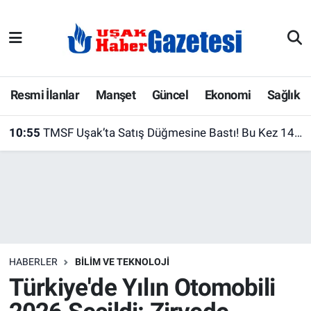
E-Gazete
Uşak Hava Durumu
Ekonomi
Uşak Trafik Yoğunluk Haritası
Resmi İlanlar
Manşet
Güncel
Ekonomi
Sağlık
Gazete İlanları
Süper Lig Puan Durumu ve Fikstür
10:55
TMSF Uşak’ta Satış Düğmesine Bastı! Bu Kez 14 Milyonluk Fabrika Makineleri İhalede
Güncel
Tüm Manşetler
Gündem
Son Dakika Haberleri
İlanlar
Haber Arşivi
HABERLER
BILIM VE TEKNOLOJI
Köşe Yazarları
Türkiye'de Yılın Otomobili
Kültür Sanat