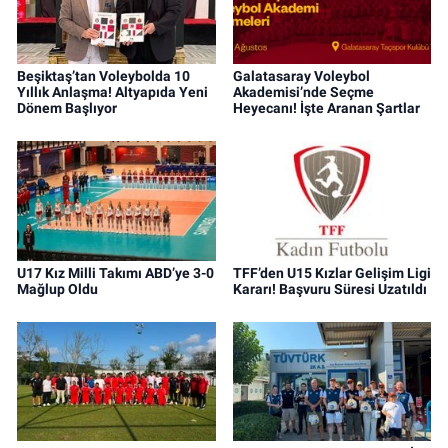
Beşiktaş’tan Voleybolda 10
Galatasaray Voleybol
Yıllık Anlaşma! Altyapıda Yeni
Akademisi’nde Seçme
Dönem Başlıyor
Heyecanı! İşte Aranan Şartlar
U17 Kız Milli Takımı ABD’ye 3-0
TFF’den U15 Kızlar Gelişim Ligi
Mağlup Oldu
Kararı! Başvuru Süresi Uzatıldı