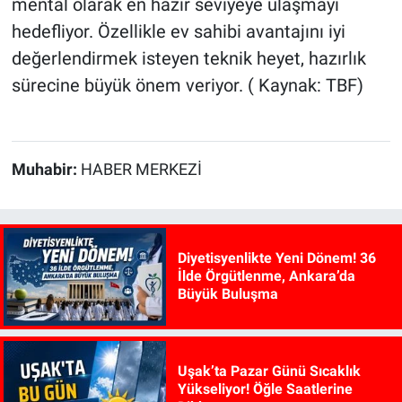
mental olarak en hazır seviyeye ulaşmayı
hedefliyor. Özellikle ev sahibi avantajını iyi
değerlendirmek isteyen teknik heyet, hazırlık
sürecine büyük önem veriyor. ( Kaynak: TBF)
Muhabir:
HABER MERKEZİ
Diyetisyenlikte Yeni Dönem! 36
İlde Örgütlenme, Ankara’da
Büyük Buluşma
Uşak’ta Pazar Günü Sıcaklık
Yükseliyor! Öğle Saatlerine