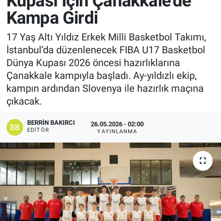
Kupası İçin Çanakkale’de
Kampa Girdi
Manşet
17 Yaş Altı Yıldız Erkek Milli Basketbol Takımı,
Resmi İlanlar
İstanbul’da düzenlenecek FIBA U17 Basketbol
Dünya Kupası 2026 öncesi hazırlıklarına
Sağlık
Çanakkale kampıyla başladı. Ay-yıldızlı ekip,
kampın ardından Slovenya ile hazırlık maçına
Son Dakika
çıkacak.
Spor
BERRIN BAKIRCI
26.05.2026 - 02:00
EDITÖR
YAYINLANMA
Uşak Haberleri