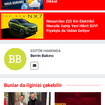
Dikkat
Nissan’dan 225 Km Elektrikli
Menzile Sahip Yeni Hibrit SUV!
Fiyatıyla da İddialı Geliyor
EDITÖR HAKKINDA
Berrin Bakırcı
Bunlar da ilginizi çekebilir