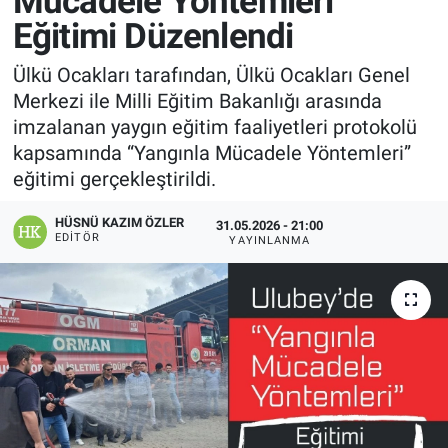
Mücadele Yöntemleri”
Eğitimi Düzenlendi
Manşet
Ülkü Ocakları tarafından, Ülkü Ocakları Genel
Resmi İlanlar
Merkezi ile Milli Eğitim Bakanlığı arasında
imzalanan yaygın eğitim faaliyetleri protokolü
Sağlık
kapsamında “Yangınla Mücadele Yöntemleri”
eğitimi gerçekleştirildi.
Son Dakika
HÜSNÜ KAZIM ÖZLER
31.05.2026 - 21:00
Spor
EDITÖR
YAYINLANMA
Uşak Haberleri