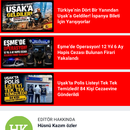
Türkiye’nin Dört Bir Yanından
Uşak’a Geldiler! İspanya Bileti
İçin Yarışıyorlar
Eşme’de Operasyon! 12 Yıl 6 Ay
Hapis Cezası Bulunan Firari
Yakalandı
Uşak'ta Polis Listeyi Tek Tek
Temizledi! 84 Kişi Cezaevine
Gönderildi
EDITÖR HAKKINDA
Hüsnü Kazım özler