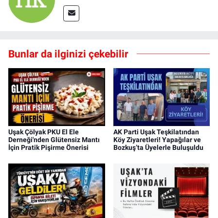
Bunlar da ilginizi çekebilir
Uşak Çölyak PKU El Ele
AK Parti Uşak Teşkilatından
Derneği'nden Glütensiz Mantı
Köy Ziyaretleri! Yapağılar ve
İçin Pratik Pişirme Önerisi
Bozkuş’ta Üyelerle Buluşuldu