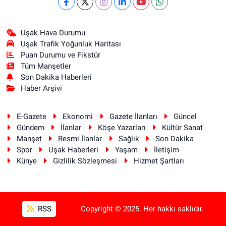
Uşak Hava Durumu
Uşak Trafik Yoğunluk Haritası
Puan Durumu ve Fikstür
Tüm Manşetler
Son Dakika Haberleri
Haber Arşivi
E-Gazete
Ekonomi
Gazete İlanları
Güncel
Gündem
İlanlar
Köşe Yazarları
Kültür Sanat
Manşet
Resmi İlanlar
Sağlık
Son Dakika
Spor
Uşak Haberleri
Yaşam
İletişim
Künye
Gizlilik Sözleşmesi
Hizmet Şartları
RSS
Copyright © 2025. Her hakkı saklıdır.