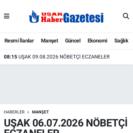
E-Gazete
Uşak Hava Durumu
Ekonomi
Uşak Trafik Yoğunluk Haritası
Resmi İlanlar
Manşet
Güncel
Ekonomi
Sağlık
Gazete İlanları
Süper Lig Puan Durumu ve Fikstür
08:15
UŞAK 09.08.2026 NÖBETÇİ ECZANELER
Güncel
Tüm Manşetler
Gündem
Son Dakika Haberleri
İlanlar
Haber Arşivi
HABERLER
MANŞET
Köşe Yazarları
UŞAK 06.07.2026 NÖBETÇİ
Kültür Sanat