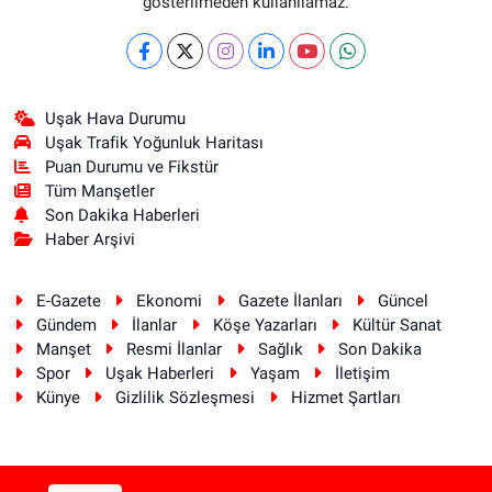
gösterilmeden kullanılamaz.
Uşak Hava Durumu
Uşak Trafik Yoğunluk Haritası
Puan Durumu ve Fikstür
Tüm Manşetler
Son Dakika Haberleri
Haber Arşivi
E-Gazete
Ekonomi
Gazete İlanları
Güncel
Gündem
İlanlar
Köşe Yazarları
Kültür Sanat
Manşet
Resmi İlanlar
Sağlık
Son Dakika
Spor
Uşak Haberleri
Yaşam
İletişim
Künye
Gizlilik Sözleşmesi
Hizmet Şartları