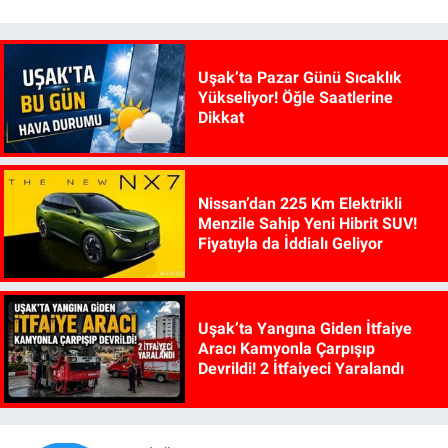
Uşak’ta Pazar Günü Sıcaklık
Yükseliyor! Öğle Saatlerine
Dikkat
Nissan’dan 225 Km Elektrikli
Menzile Sahip Yeni Hibrit SUV!
Fiyatıyla da İddialı Geliyor
Uşak’ta Yangına Giden İtfaiye
Aracı Kamyonla Çarpışıp
Devrildi! 2 İtfaiyeci Yaralandı