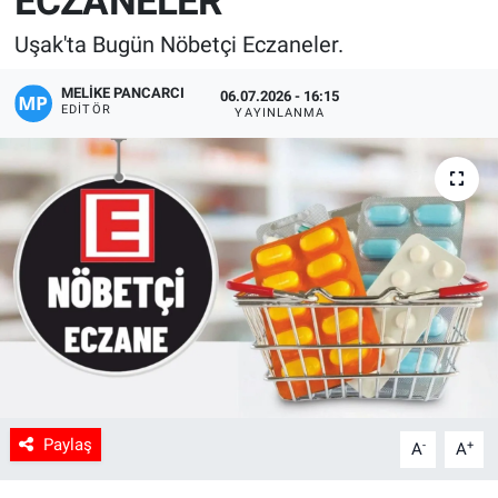
ECZANELER
Manşet
Uşak'ta Bugün Nöbetçi Eczaneler.
MELIKE PANCARCI
Resmi İlanlar
06.07.2026 - 16:15
EDITÖR
YAYINLANMA
Sağlık
Son Dakika
Spor
Uşak Haberleri
Paylaş
-
+
A
A