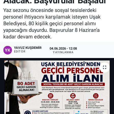
Alacak: Başvurular Başladı
Manşet
Yaz sezonu öncesinde sosyal tesislerdeki
personel ihtiyacını karşılamak isteyen Uşak
Resmi İlanlar
Belediyesi, 80 kişilik geçici personel alımı
yapacağını duyurdu. Başvurular 8 Haziran'a
Sağlık
kadar devam edecek.
Son Dakika
YAVUZ KUŞDEMIR
04.06.2026 - 12:08
EDITÖR
YAYINLANMA
Spor
Uşak Haberleri