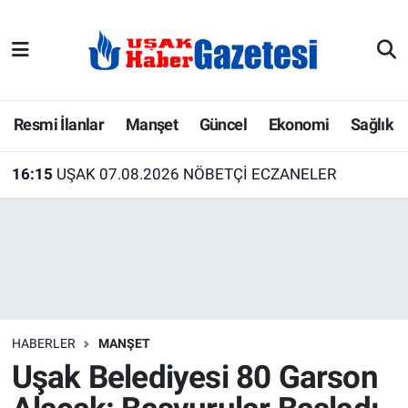
E-Gazete
Uşak Hava Durumu
Ekonomi
Uşak Trafik Yoğunluk Haritası
Resmi İlanlar
Manşet
Güncel
Ekonomi
Sağlık
Gazete İlanları
Süper Lig Puan Durumu ve Fikstür
16:15
UŞAK 07.08.2026 NÖBETÇİ ECZANELER
Güncel
Tüm Manşetler
Gündem
Son Dakika Haberleri
İlanlar
Haber Arşivi
HABERLER
MANŞET
Köşe Yazarları
Uşak Belediyesi 80 Garson
Kültür Sanat