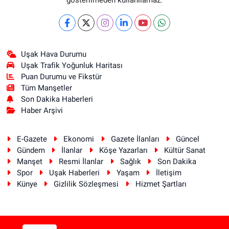
Uşak Hava Durumu
Uşak Trafik Yoğunluk Haritası
Puan Durumu ve Fikstür
Tüm Manşetler
Son Dakika Haberleri
Haber Arşivi
E-Gazete
Ekonomi
Gazete İlanları
Güncel
Gündem
İlanlar
Köşe Yazarları
Kültür Sanat
Manşet
Resmi İlanlar
Sağlık
Son Dakika
Spor
Uşak Haberleri
Yaşam
İletişim
Künye
Gizlilik Sözleşmesi
Hizmet Şartları