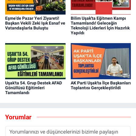
Eşme'de Pazar Yeri Ziyareti!
Bilim Uşak'ta Eğitmen Kampı
Başkan Vekili Zeki Işık Esnaf ve
Tamamlandı! Geleceğin
Vatandaşlarla Buluştu
Teknoloji Liderleri İçin Hazırlık
Yapıldı
Uşak'ta 54. Grup Destek AFAD
AK Parti Uşak'ta İlçe Başkanları
Gönüllüsü Eğitimleri
Toplantısı Gerçekleştirildi
Tamamlandı
Yorumlar