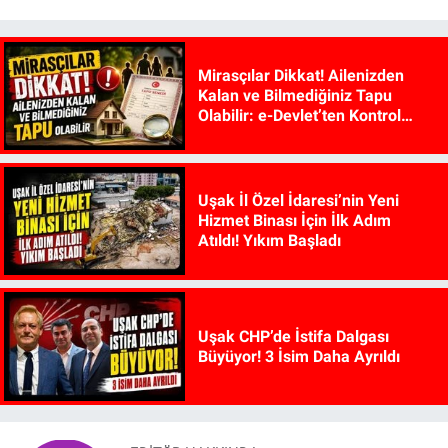
Mirasçılar Dikkat! Ailenizden
Kalan ve Bilmediğiniz Tapu
Olabilir: e-Devlet’ten Kontrol
Edilebiliyor
Uşak İl Özel İdaresi’nin Yeni
Hizmet Binası İçin İlk Adım
Atıldı! Yıkım Başladı
Uşak CHP’de İstifa Dalgası
Büyüyor! 3 İsim Daha Ayrıldı