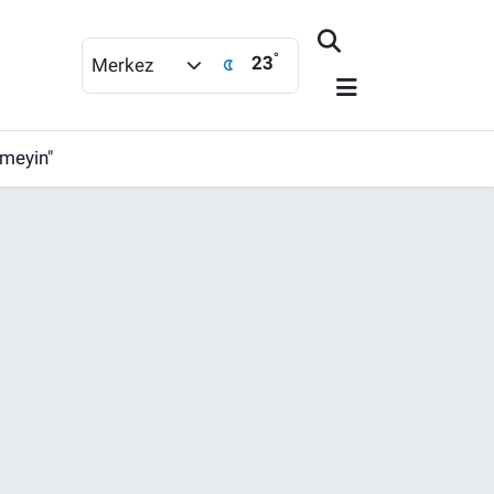
°
23
Merkez
rmeyin"