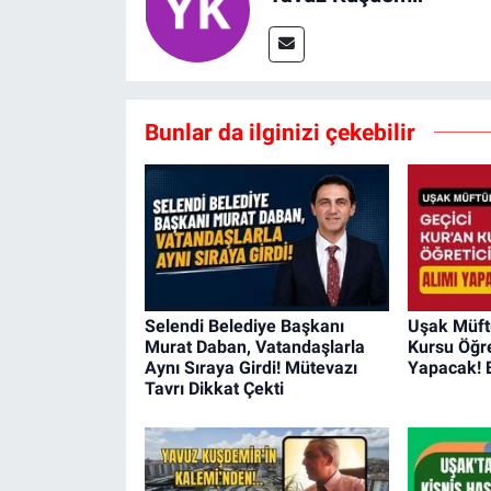
Bunlar da ilginizi çekebilir
Selendi Belediye Başkanı
Uşak Müftü
Murat Daban, Vatandaşlarla
Kursu Öğre
Aynı Sıraya Girdi! Mütevazı
Yapacak! 
Tavrı Dikkat Çekti