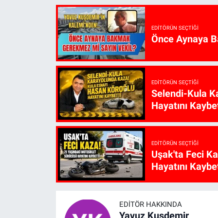
EDITÖRÜN SEÇTIĞI
Önce Aynaya B
EDITÖRÜN SEÇTIĞI
Selendi-Kula K
Hayatını Kaybet
EDITÖRÜN SEÇTIĞI
Uşak'ta Feci K
Hayatını Kaybet
EDITÖR HAKKINDA
Yavuz Kuşdemir