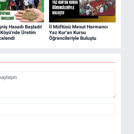
şniş Hasadı Başladı!
İl Müftüsü Mesut Harmancı
 Köyü'nde Üretim
Yaz Kur'an Kursu
celendi
Öğrencileriyle Buluştu