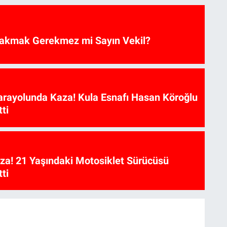
akmak Gerekmez mi Sayın Vekil?
arayolunda Kaza! Kula Esnafı Hasan Köroğlu
ti
aza! 21 Yaşındaki Motosiklet Sürücüsü
ti