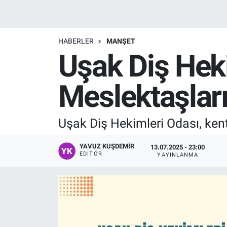
Manşet
HABERLER
MANŞET
Resmi İlanlar
Uşak Diş Hek
Sağlık
Meslektaşları
Son Dakika
Uşak Diş Hekimleri Odası, ken
Spor
YAVUZ KUŞDEMIR
Uşak Haberleri
13.07.2025 - 23:00
EDITÖR
YAYINLANMA