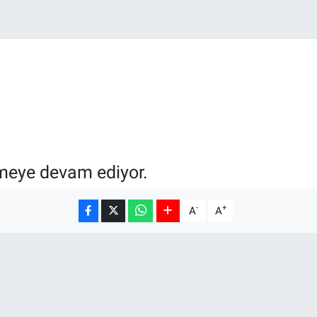
tmeye devam ediyor.
-
+
A
A