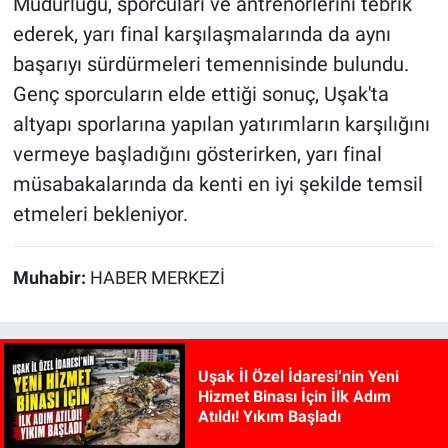
Müdürlüğü, sporcuları ve antrenörlerini tebrik
ederek, yarı final karşılaşmalarında da aynı
başarıyı sürdürmeleri temennisinde bulundu.
Genç sporcuların elde ettiği sonuç, Uşak'ta
altyapı sporlarına yapılan yatırımların karşılığını
vermeye başladığını gösterirken, yarı final
müsabakalarında da kenti en iyi şekilde temsil
etmeleri bekleniyor.
Muhabir:
HABER MERKEZİ
Uşak İl Özel İdaresi’nin Yeni
Hizmet Binası İçin İlk Adım
Atıldı! Yıkım Başladı