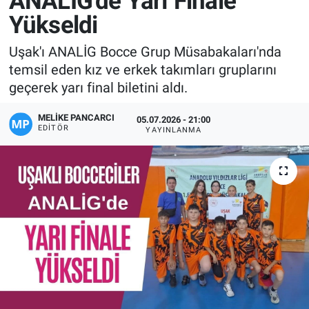
ANALİG'de Yarı Finale
Yükseldi
Manşet
Uşak'ı ANALİG Bocce Grup Müsabakaları'nda
Resmi İlanlar
temsil eden kız ve erkek takımları gruplarını
geçerek yarı final biletini aldı.
Sağlık
MELIKE PANCARCI
05.07.2026 - 21:00
Son Dakika
EDITÖR
YAYINLANMA
Spor
Uşak Haberleri