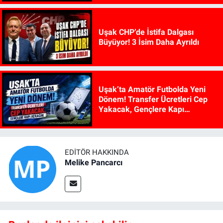
Uşak CHP’de İstifa Dalgası
Büyüyor! 3 İsim Daha Ayrıldı
Uşak’ta Amatör Futbolda Yeni
Dönem! Transfer Ücretleri Cep
Yakacak, Gençlere Kapı
Açılacak
EDITÖR HAKKINDA
Melike Pancarcı