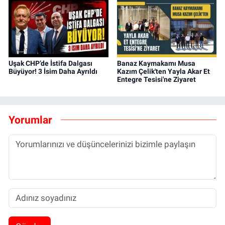
Uşak CHP’de İstifa Dalgası
Banaz Kaymakamı Musa
Büyüyor! 3 İsim Daha Ayrıldı
Kazım Çelik'ten Yayla Akar Et
Entegre Tesisi'ne Ziyaret
Yorumlar