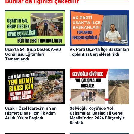
Bunlar da ilginizi çekebilir
Uşak'ta 54. Grup Destek AFAD
AK Parti Uşak'ta İlçe Başkanları
Gönüllüsü Eğitimleri
Toplantısı Gerçekleştirildi
Tamamlandı
Uşak İl Özel İdaresi’nin Yeni
Selvioğlu Köyü'nde Yol
Hizmet Binası İçin İlk Adım
Çalışmaları Başladı! İl Genel
Atıldı! Yıkım Başladı
Meclisi'nden 2026 Bütçesiyle
Destek