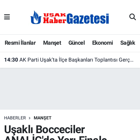
E-Gazete
Uşak Hava Durumu
Ekonomi
Uşak Trafik Yoğunluk Haritası
Resmi İlanlar
Manşet
Güncel
Ekonomi
Sağlık
Gazete İlanları
Süper Lig Puan Durumu ve Fikstür
14:30
AK Parti Uşak'ta İlçe Başkanları Toplantısı Gerçekleştirildi
Güncel
Tüm Manşetler
Gündem
Son Dakika Haberleri
İlanlar
Haber Arşivi
HABERLER
MANŞET
Köşe Yazarları
Uşaklı Bocceciler
Kültür Sanat