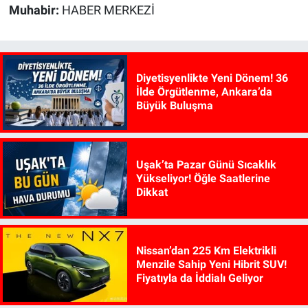
Muhabir:
HABER MERKEZİ
Diyetisyenlikte Yeni Dönem! 36
İlde Örgütlenme, Ankara’da
Büyük Buluşma
Uşak’ta Pazar Günü Sıcaklık
Yükseliyor! Öğle Saatlerine
Dikkat
Nissan’dan 225 Km Elektrikli
Menzile Sahip Yeni Hibrit SUV!
Fiyatıyla da İddialı Geliyor