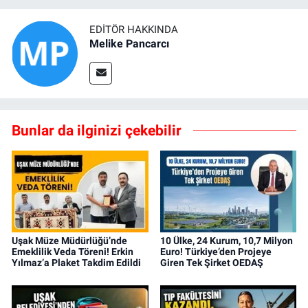
EDITÖR HAKKINDA
Melike Pancarcı
Bunlar da ilginizi çekebilir
Uşak Müze Müdürlüğü’nde
10 Ülke, 24 Kurum, 10,7 Milyon
Emeklilik Veda Töreni! Erkin
Euro! Türkiye’den Projeye
Yılmaz’a Plaket Takdim Edildi
Giren Tek Şirket OEDAŞ