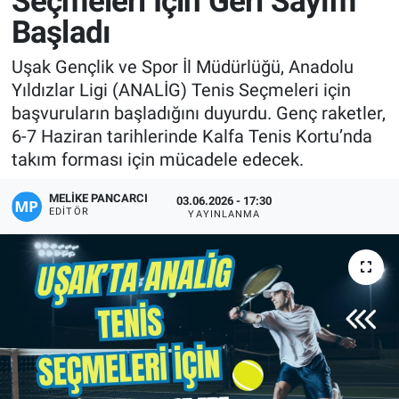
Seçmeleri İçin Geri Sayım
Başladı
Manşet
Uşak Gençlik ve Spor İl Müdürlüğü, Anadolu
Resmi İlanlar
Yıldızlar Ligi (ANALİG) Tenis Seçmeleri için
başvuruların başladığını duyurdu. Genç raketler,
Sağlık
6-7 Haziran tarihlerinde Kalfa Tenis Kortu’nda
takım forması için mücadele edecek.
Son Dakika
MELIKE PANCARCI
03.06.2026 - 17:30
Spor
EDITÖR
YAYINLANMA
Uşak Haberleri