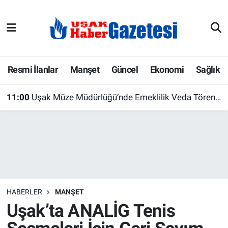
E-Gazete
Uşak Hava Durumu
Ekonomi
Uşak Trafik Yoğunluk Haritası
Resmi İlanlar
Manşet
Güncel
Ekonomi
Sağlık
Gazete İlanları
Süper Lig Puan Durumu ve Fikstür
11:00
Uşak Müze Müdürlüğü’nde Emeklilik Veda Töreni! Erkin Yılmaz’a Plaket Takdim Edildi
Güncel
Tüm Manşetler
Gündem
Son Dakika Haberleri
İlanlar
Haber Arşivi
HABERLER
MANŞET
Köşe Yazarları
Uşak’ta ANALİG Tenis
Kültür Sanat