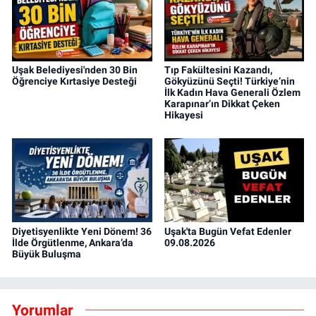
Uşak Belediyesi'nden 30 Bin
Tıp Fakültesini Kazandı,
Öğrenciye Kırtasiye Desteği
Gökyüzünü Seçti! Türkiye’nin
İlk Kadın Hava Generali Özlem
Karapınar’ın Dikkat Çeken
Hikayesi
Diyetisyenlikte Yeni Dönem! 36
Uşak'ta Bugün Vefat Edenler
İlde Örgütlenme, Ankara’da
09.08.2026
Büyük Buluşma
Yorumlar