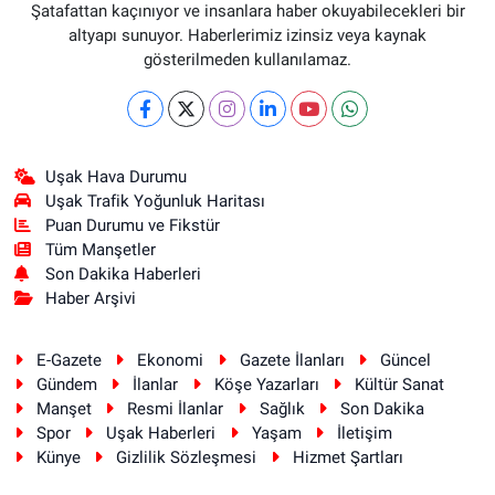
Şatafattan kaçınıyor ve insanlara haber okuyabilecekleri bir
altyapı sunuyor. Haberlerimiz izinsiz veya kaynak
gösterilmeden kullanılamaz.
Uşak Hava Durumu
Uşak Trafik Yoğunluk Haritası
Puan Durumu ve Fikstür
Tüm Manşetler
Son Dakika Haberleri
Haber Arşivi
E-Gazete
Ekonomi
Gazete İlanları
Güncel
Gündem
İlanlar
Köşe Yazarları
Kültür Sanat
Manşet
Resmi İlanlar
Sağlık
Son Dakika
Spor
Uşak Haberleri
Yaşam
İletişim
Künye
Gizlilik Sözleşmesi
Hizmet Şartları