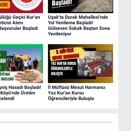
lüğü Geçici Kur'an
Uşak'ta Durak Mahallesi'nde
ticisi Alımı
Yol Yenileme Başladı!
Başvurular Başladı
Gülseven Sokak Baştan Sona
Yenileniyor
şniş Hasadı Başladı!
İl Müftüsü Mesut Harmancı
 Köyü'nde Üretim
Yaz Kur'an Kursu
celendi
Öğrencileriyle Buluştu