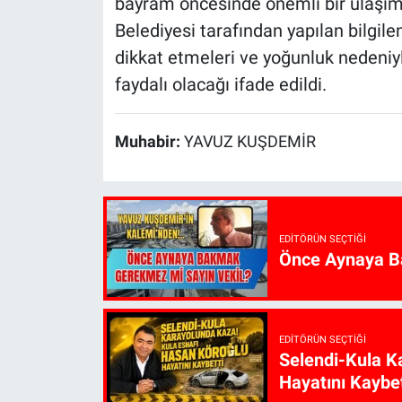
bayram öncesinde önemli bir ulaşım 
Belediyesi tarafından yapılan bilgil
dikkat etmeleri ve yoğunluk nedeniy
faydalı olacağı ifade edildi.
Muhabir:
YAVUZ KUŞDEMİR
EDITÖRÜN SEÇTIĞI
Önce Aynaya B
EDITÖRÜN SEÇTIĞI
Selendi-Kula K
Hayatını Kaybet