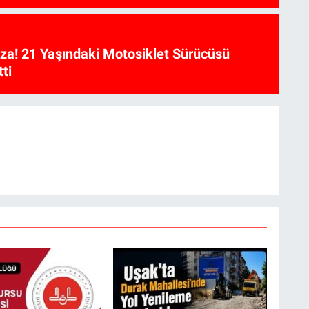
aza! 21 Yaşındaki Motosiklet Sürücüsü
ti