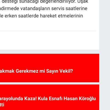
desteği sunacağı değerlendiriliyor. Uşak
endirmede vatandaşların servis saatlerine
le erken saatlerde hareket etmelerinin
akmak Gerekmez mi Sayın Vekil?
arayolunda Kaza! Kula Esnafı Hasan Köroğlu
ti