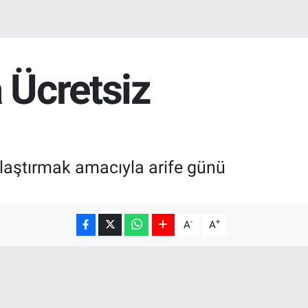
 Ücretsiz
ylaştırmak amacıyla arife günü
-
+
A
A