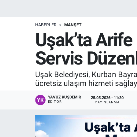
Manşet
HABERLER
MANŞET
Resmi İlanlar
Uşak’ta Arife
Sağlık
Servis Düzen
Son Dakika
Uşak Belediyesi, Kurban Bayra
Spor
ücretsiz ulaşım hizmeti sağla
Uşak Haberleri
YAVUZ KUŞDEMIR
25.05.2026 - 11:30
EDITÖR
YAYINLANMA