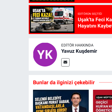
EDITÖRÜN SEÇTIĞI
Uşak'ta Feci K
Hayatını Kaybet
EDITÖR HAKKINDA
Yavuz Kuşdemir
Bunlar da ilginizi çekebilir