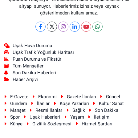
altyapı sunuyor. Haberlerimiz izinsiz veya kaynak
gösterilmeden kullanılamaz.
Uşak Hava Durumu
Uşak Trafik Yoğunluk Haritası
Puan Durumu ve Fikstür
Tüm Manşetler
Son Dakika Haberleri
Haber Arşivi
E-Gazete
Ekonomi
Gazete İlanları
Güncel
Gündem
İlanlar
Köşe Yazarları
Kültür Sanat
Manşet
Resmi İlanlar
Sağlık
Son Dakika
Spor
Uşak Haberleri
Yaşam
İletişim
Künye
Gizlilik Sözleşmesi
Hizmet Şartları