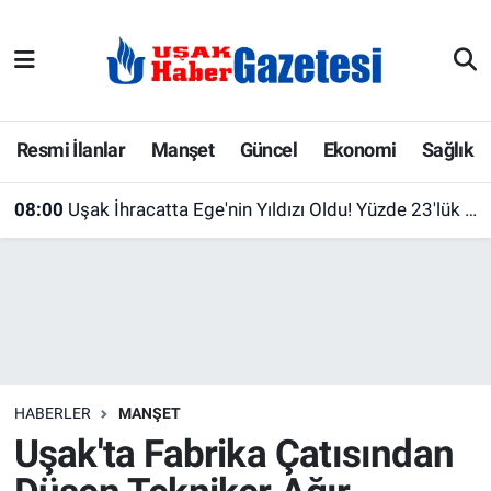
E-Gazete
Uşak Hava Durumu
Ekonomi
Uşak Trafik Yoğunluk Haritası
Resmi İlanlar
Manşet
Güncel
Ekonomi
Sağlık
Gazete İlanları
Süper Lig Puan Durumu ve Fikstür
08:00
Uşak İhracatta Ege'nin Yıldızı Oldu! Yüzde 23'lük Artışla Bölgenin Zirvesine Çıktı
Güncel
Tüm Manşetler
Gündem
Son Dakika Haberleri
İlanlar
Haber Arşivi
HABERLER
MANŞET
Köşe Yazarları
Uşak'ta Fabrika Çatısından
Kültür Sanat