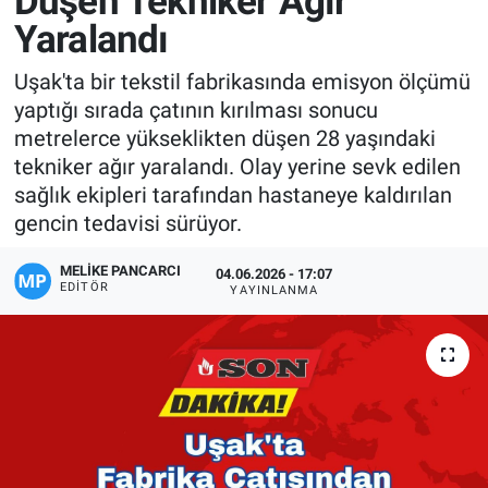
Düşen Tekniker Ağır
Yaralandı
Manşet
Uşak'ta bir tekstil fabrikasında emisyon ölçümü
Resmi İlanlar
yaptığı sırada çatının kırılması sonucu
metrelerce yükseklikten düşen 28 yaşındaki
Sağlık
tekniker ağır yaralandı. Olay yerine sevk edilen
sağlık ekipleri tarafından hastaneye kaldırılan
Son Dakika
gencin tedavisi sürüyor.
Spor
MELIKE PANCARCI
04.06.2026 - 17:07
EDITÖR
YAYINLANMA
Uşak Haberleri