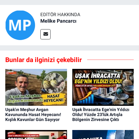
EDITÖR HAKKINDA
Melike Pancarcı
Bunlar da ilginizi çekebilir
Uşak'ın Meşhur Avgan
Uşak İhracatta Ege'nin Yıldızı
Kavununda Hasat Heyecanı!
Oldu! Yüzde 23'lük Artışla
Kışlık Kavunlar Gün Sayıyor
Bölgenin Zirvesine Çıktı