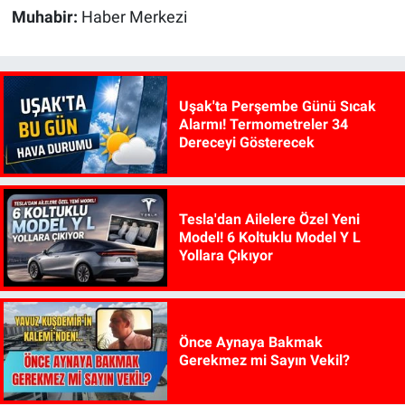
Muhabir:
Haber Merkezi
Uşak'ta Perşembe Günü Sıcak
Alarmı! Termometreler 34
Dereceyi Gösterecek
Tesla'dan Ailelere Özel Yeni
Model! 6 Koltuklu Model Y L
Yollara Çıkıyor
Önce Aynaya Bakmak
Gerekmez mi Sayın Vekil?