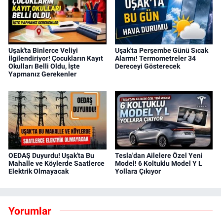
Uşak'ta Binlerce Veliyi
Uşak'ta Perşembe Günü Sıcak
İlgilendiriyor! Çocukların Kayıt
Alarmı! Termometreler 34
Okulları Belli Oldu, İşte
Dereceyi Gösterecek
Yapmanız Gerekenler
OEDAŞ Duyurdu! Uşak'ta Bu
Tesla'dan Ailelere Özel Yeni
Mahalle ve Köylerde Saatlerce
Model! 6 Koltuklu Model Y L
Elektrik Olmayacak
Yollara Çıkıyor
Yorumlar