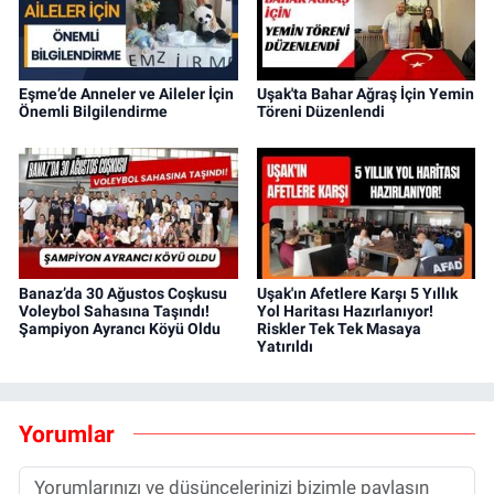
Eşme’de Anneler ve Aileler İçin
Uşak'ta Bahar Ağraş İçin Yemin
Önemli Bilgilendirme
Töreni Düzenlendi
Banaz’da 30 Ağustos Coşkusu
Uşak'ın Afetlere Karşı 5 Yıllık
Voleybol Sahasına Taşındı!
Yol Haritası Hazırlanıyor!
Şampiyon Ayrancı Köyü Oldu
Riskler Tek Tek Masaya
Yatırıldı
Yorumlar