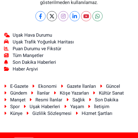
gösterilmeden kullanılamaz.
Uşak Hava Durumu
Uşak Trafik Yoğunluk Haritası
Puan Durumu ve Fikstür
Tüm Manşetler
Son Dakika Haberleri
Haber Arşivi
E-Gazete
Ekonomi
Gazete İlanları
Güncel
Gündem
İlanlar
Köşe Yazarları
Kültür Sanat
Manşet
Resmi İlanlar
Sağlık
Son Dakika
Spor
Uşak Haberleri
Yaşam
İletişim
Künye
Gizlilik Sözleşmesi
Hizmet Şartları