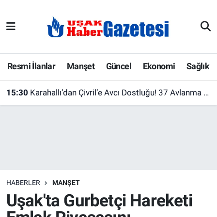
E-Gazete
Uşak Hava Durumu
Ekonomi
Uşak Trafik Yoğunluk Haritası
Resmi İlanlar
Manşet
Güncel
Ekonomi
Sağlık
Gazete İlanları
Süper Lig Puan Durumu ve Fikstür
15:30
Karahallı’dan Çivril’e Avcı Dostluğu! 37 Avlanma Pulu
Güncel
Tüm Manşetler
Gündem
Son Dakika Haberleri
İlanlar
Haber Arşivi
HABERLER
MANŞET
Köşe Yazarları
Uşak'ta Gurbetçi Hareketi
Kültür Sanat