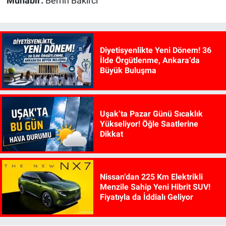
Muhabir:
Berrin Bakırcı
Diyetisyenlikte Yeni Dönem! 36
İlde Örgütlenme, Ankara’da
Büyük Buluşma
Uşak’ta Pazar Günü Sıcaklık
Yükseliyor! Öğle Saatlerine
Dikkat
Nissan’dan 225 Km Elektrikli
Menzile Sahip Yeni Hibrit SUV!
Fiyatıyla da İddialı Geliyor