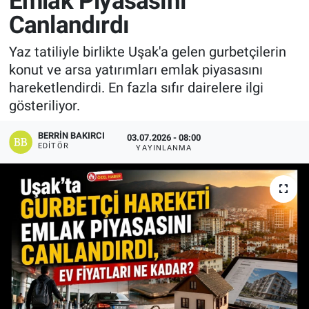
Emlak Piyasasını
Canlandırdı
Manşet
Yaz tatiliyle birlikte Uşak'a gelen gurbetçilerin
Resmi İlanlar
konut ve arsa yatırımları emlak piyasasını
hareketlendirdi. En fazla sıfır dairelere ilgi
Sağlık
gösteriliyor.
Son Dakika
BERRIN BAKIRCI
03.07.2026 - 08:00
EDITÖR
YAYINLANMA
Spor
Uşak Haberleri