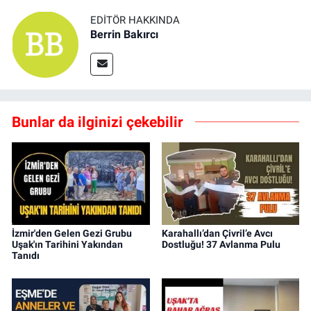
EDITÖR HAKKINDA
Berrin Bakırcı
Bunlar da ilginizi çekebilir
İzmir'den Gelen Gezi Grubu
Karahallı’dan Çivril’e Avcı
Uşak'ın Tarihini Yakından
Dostluğu! 37 Avlanma Pulu
Tanıdı