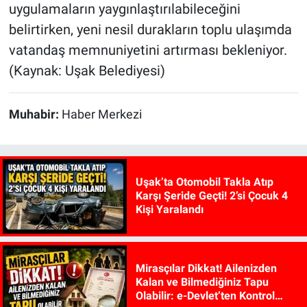
uygulamaların yaygınlaştırılabileceğini
belirtirken, yeni nesil durakların toplu ulaşımda
vatandaş memnuniyetini artırması bekleniyor.
(Kaynak: Uşak Belediyesi)
Muhabir:
Haber Merkezi
Uşak’ta Otomobil Takla Atıp
Karşı Şeride Geçti! 2’si Çocuk 4
Kişi Yaralandı
Mirasçılar Dikkat! Ailenizden
Kalan ve Bilmediğiniz Tapu
Olabilir: e-Devlet’ten Kontrol