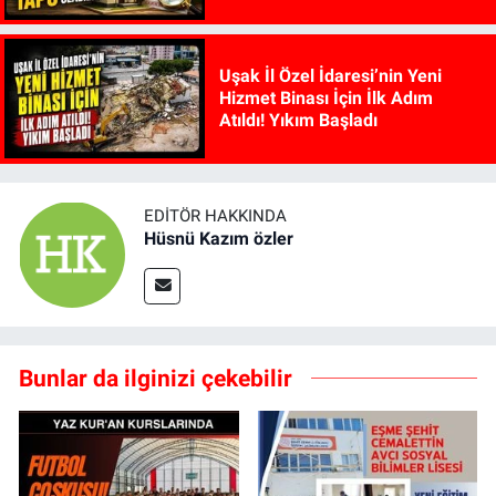
Edilebiliyor
Uşak İl Özel İdaresi’nin Yeni
Hizmet Binası İçin İlk Adım
Atıldı! Yıkım Başladı
EDITÖR HAKKINDA
Hüsnü Kazım özler
Bunlar da ilginizi çekebilir