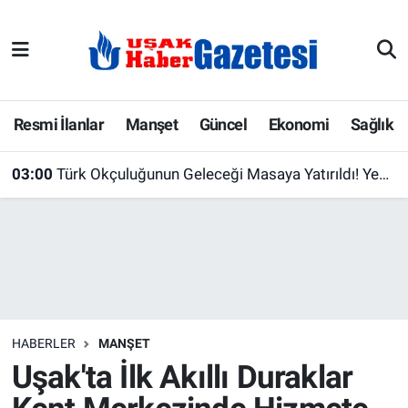
E-Gazete
Uşak Hava Durumu
Ekonomi
Uşak Trafik Yoğunluk Haritası
Resmi İlanlar
Manşet
Güncel
Ekonomi
Sağlık
Gazete İlanları
Süper Lig Puan Durumu ve Fikstür
03:00
Türk Okçuluğunun Geleceği Masaya Yatırıldı! Yeni Projeler İçin Önemli Görüşme
Güncel
Tüm Manşetler
Gündem
Son Dakika Haberleri
İlanlar
Haber Arşivi
HABERLER
MANŞET
Köşe Yazarları
Uşak'ta İlk Akıllı Duraklar
Kültür Sanat