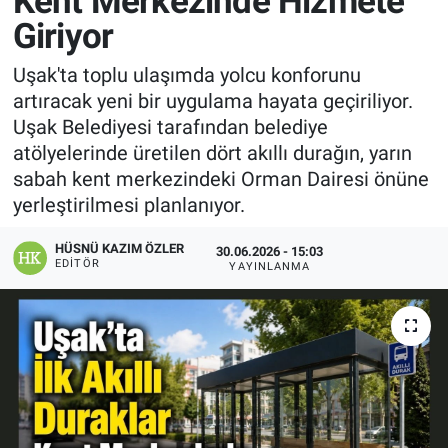
Kent Merkezinde Hizmete
Giriyor
Manşet
Uşak'ta toplu ulaşımda yolcu konforunu
Resmi İlanlar
artıracak yeni bir uygulama hayata geçiriliyor.
Uşak Belediyesi tarafından belediye
Sağlık
atölyelerinde üretilen dört akıllı durağın, yarın
sabah kent merkezindeki Orman Dairesi önüne
Son Dakika
yerleştirilmesi planlanıyor.
Spor
HÜSNÜ KAZIM ÖZLER
30.06.2026 - 15:03
EDITÖR
YAYINLANMA
Uşak Haberleri