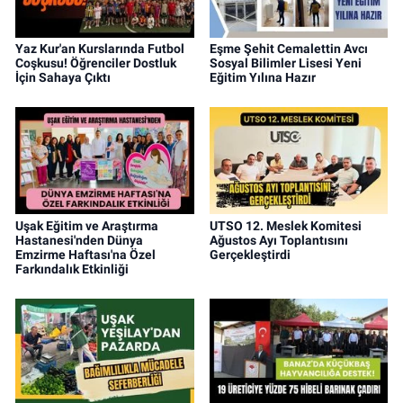
Yaz Kur'an Kurslarında Futbol
Eşme Şehit Cemalettin Avcı
Coşkusu! Öğrenciler Dostluk
Sosyal Bilimler Lisesi Yeni
İçin Sahaya Çıktı
Eğitim Yılına Hazır
Uşak Eğitim ve Araştırma
UTSO 12. Meslek Komitesi
Hastanesi'nden Dünya
Ağustos Ayı Toplantısını
Emzirme Haftası'na Özel
Gerçekleştirdi
Farkındalık Etkinliği