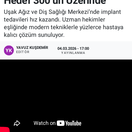
Hedef 300’ün Üzerinde
Manşet
Uşak Ağız ve Diş Sağlığı Merkezi’nde implant
tedavileri hız kazandı. Uzman hekimler
Resmi İlanlar
eşliğinde modern tekniklerle yüzlerce hastaya
kalıcı çözüm sunuluyor.
Sağlık
YAVUZ KUŞDEMIR
04.03.2026 - 17:00
EDITÖR
YAYINLANMA
Son Dakika
Spor
Uşak Haberleri