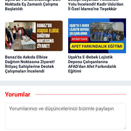
Noktada Eş Zamanlı Çalışma
Yolu İncelendi! Kadir Uslu'dan
Başlatıldı
İl Özel İdaresi'ne Teşekkür
Banaz'da Askıda Elbise
Uşak'ta E-Bebek Lojistik
Dağıtım Noktasına Ziyaret!
Deposu Çalışanlarına
İhtiyaç Sahiplerine Destek
AFAD'dan Afet Farkındalık
Çalışmaları İncelendi
Eğitimi
Yorumlar