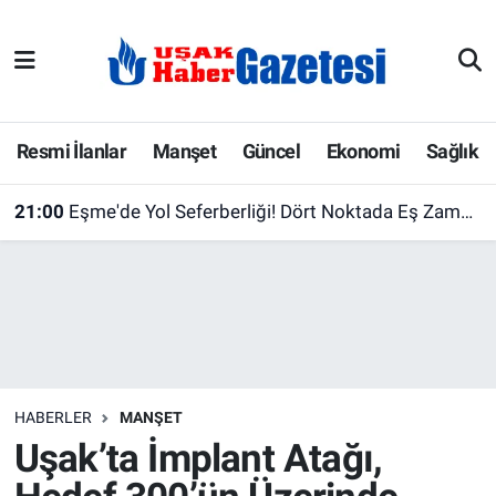
E-Gazete
Uşak Hava Durumu
Ekonomi
Uşak Trafik Yoğunluk Haritası
Resmi İlanlar
Manşet
Güncel
Ekonomi
Sağlık
Gazete İlanları
Süper Lig Puan Durumu ve Fikstür
21:00
Eşme'de Yol Seferberliği! Dört Noktada Eş Zamanlı Çalışma Başlatıldı
Güncel
Tüm Manşetler
Gündem
Son Dakika Haberleri
İlanlar
Haber Arşivi
HABERLER
MANŞET
Köşe Yazarları
Uşak’ta İmplant Atağı,
Kültür Sanat