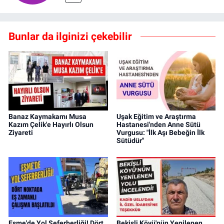
Bunlar da ilginizi çekebilir
Banaz Kaymakamı Musa
Uşak Eğitim ve Araştırma
Kazım Çelik'e Hayırlı Olsun
Hastanesi'nden Anne Sütü
Ziyareti
Vurgusu: "İlk Aşı Bebeğin İlk
Sütüdür"
Eşme'de Yol Seferberliği! Dört
Bekişli Köyü'nün Yenilenen