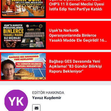
CHP'li 11 İl Genel Meclisi Üyesi
İstifa Edip Yeni Parti'ye Katıldı
Uşak'ta Narkotik
Operasyonlarında Binlerce
Yasaklı Madde Ele Geçirildi! 16
Şüpheli Tutuklandı
Bağbaşı GES Davasında Yeni
Açıklama! "83 Gündür Bilirkişi
Raporu Bekleniyor"
EDITÖR HAKKINDA
Yavuz Kuşdemir