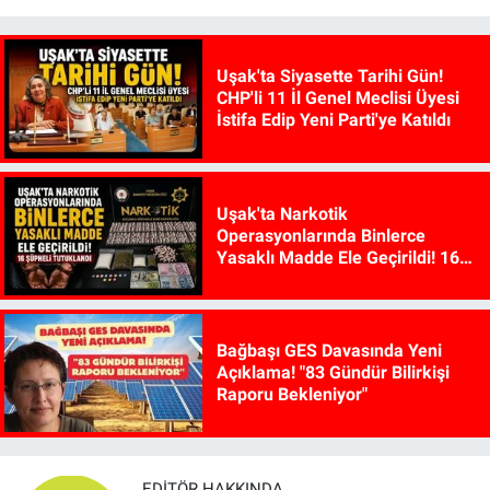
Uşak'ta Siyasette Tarihi Gün!
CHP'li 11 İl Genel Meclisi Üyesi
İstifa Edip Yeni Parti'ye Katıldı
Uşak'ta Narkotik
Operasyonlarında Binlerce
Yasaklı Madde Ele Geçirildi! 16
Şüpheli Tutuklandı
Bağbaşı GES Davasında Yeni
Açıklama! "83 Gündür Bilirkişi
Raporu Bekleniyor"
EDITÖR HAKKINDA