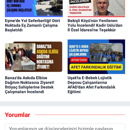
Eşme'de Yol Seferberliği! Dört
Bekişli Köyü'nün Yenilenen
Noktada Eş Zamanlı Çalışma
Yolu İncelendi! Kadir Uslu'dan
Başlatıldı
İl Özel İdaresi'ne Teşekkür
Banaz'da Askıda Elbise
Uşak'ta E-Bebek Lojistik
Dağıtım Noktasına Ziyaret!
Deposu Çalışanlarına
İhtiyaç Sahiplerine Destek
AFAD'dan Afet Farkındalık
Çalışmaları İncelendi
Eğitimi
Yorumlar