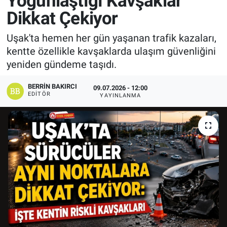
Yoğunlaştığı Kavşaklar
Dikkat Çekiyor
Manşet
Uşak'ta hemen her gün yaşanan trafik kazaları,
Resmi İlanlar
kentte özellikle kavşaklarda ulaşım güvenliğini
yeniden gündeme taşıdı.
Sağlık
BERRIN BAKIRCI
09.07.2026 - 12:00
Son Dakika
EDITÖR
YAYINLANMA
Spor
Uşak Haberleri