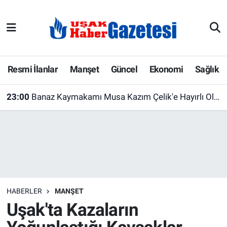
E-Gazete
Uşak Hava Durumu
Ekonomi
Uşak Trafik Yoğunluk Haritası
Resmi İlanlar
Manşet
Güncel
Ekonomi
Sağlık
Gazete İlanları
Süper Lig Puan Durumu ve Fikstür
23:00
Banaz Kaymakamı Musa Kazım Çelik'e Hayırlı Olsun Ziyareti
Güncel
Tüm Manşetler
Gündem
Son Dakika Haberleri
İlanlar
Haber Arşivi
HABERLER
MANŞET
Köşe Yazarları
Uşak'ta Kazaların
Kültür Sanat