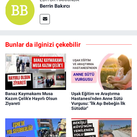
Berrin Bakırcı
Bunlar da ilginizi çekebilir
Banaz Kaymakamı Musa
Uşak Eğitim ve Araştırma
Kazım Çelik'e Hayırlı Olsun
Hastanesi'nden Anne Sütü
Ziyareti
Vurgusu: "İlk Aşı Bebeğin İlk
Sütüdür"