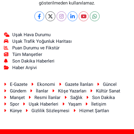
gösterilmeden kullanılamaz.
Uşak Hava Durumu
Uşak Trafik Yoğunluk Haritası
Puan Durumu ve Fikstür
Tüm Manşetler
Son Dakika Haberleri
Haber Arşivi
E-Gazete
Ekonomi
Gazete İlanları
Güncel
Gündem
İlanlar
Köşe Yazarları
Kültür Sanat
Manşet
Resmi İlanlar
Sağlık
Son Dakika
Spor
Uşak Haberleri
Yaşam
İletişim
Künye
Gizlilik Sözleşmesi
Hizmet Şartları