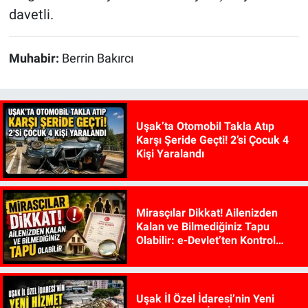
davetli.
Muhabir:
Berrin Bakırcı
Uşak’ta Otomobil Takla Atıp
Karşı Şeride Geçti! 2’si Çocuk 4
Kişi Yaralandı
Mirasçılar Dikkat! Ailenizden
Kalan ve Bilmediğiniz Tapu
Olabilir: e-Devlet’ten Kontrol
Edilebiliyor
Uşak İl Özel İdaresi’nin Yeni