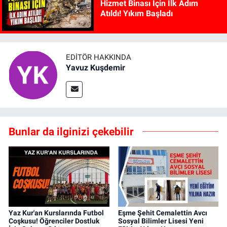
Hizmet Binası İçin İlk Adım
Atıldı! Yıkım Başladı
EDITÖR HAKKINDA
Yavuz Kuşdemir
Bunlar da ilginizi çekebilir
Yaz Kur'an Kurslarında Futbol
Eşme Şehit Cemalettin Avcı
Coşkusu! Öğrenciler Dostluk
Sosyal Bilimler Lisesi Yeni