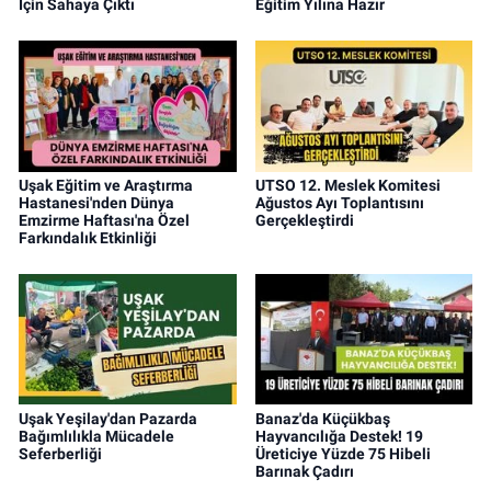
İçin Sahaya Çıktı
Eğitim Yılına Hazır
Uşak Eğitim ve Araştırma
UTSO 12. Meslek Komitesi
Hastanesi'nden Dünya
Ağustos Ayı Toplantısını
Emzirme Haftası'na Özel
Gerçekleştirdi
Farkındalık Etkinliği
Uşak Yeşilay'dan Pazarda
Banaz'da Küçükbaş
Bağımlılıkla Mücadele
Hayvancılığa Destek! 19
Seferberliği
Üreticiye Yüzde 75 Hibeli
Barınak Çadırı