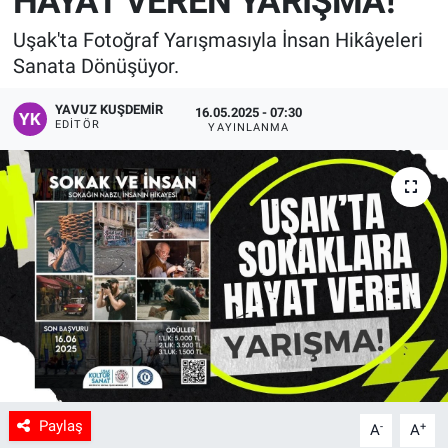
HAYAT VEREN YARIŞMA!
Manşet
Uşak'ta Fotoğraf Yarışmasıyla İnsan Hikâyeleri
Sanata Dönüşüyor.
Resmi İlanlar
YAVUZ KUŞDEMIR
16.05.2025 - 07:30
EDITÖR
YAYINLANMA
Sağlık
Son Dakika
Spor
Uşak Haberleri
Paylaş
-
+
A
A