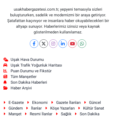
usakhabergazetesi.com.tr, yepyeni temasıyla sizleri
buluştururken, sadelik ve modernizmi bir araya getiriyor.
Şatafattan kaçınıyor ve insanlara haber okuyabilecekleri bir
altyapı sunuyor. Haberlerimiz izinsiz veya kaynak
gösterilmeden kullanılamaz.
Uşak Hava Durumu
Uşak Trafik Yoğunluk Haritası
Puan Durumu ve Fikstür
Tüm Manşetler
Son Dakika Haberleri
Haber Arşivi
E-Gazete
Ekonomi
Gazete İlanları
Güncel
Gündem
İlanlar
Köşe Yazarları
Kültür Sanat
Manşet
Resmi İlanlar
Sağlık
Son Dakika