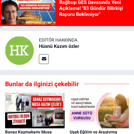
Bağbaşı GES Davasında Yeni
Açıklama! "83 Gündür Bilirkişi
Raporu Bekleniyor"
EDITÖR HAKKINDA
Hüsnü Kazım özler
Bunlar da ilginizi çekebilir
Banaz Kaymakamı Musa
Uşak Eğitim ve Araştırma