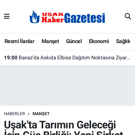
E-Gazete
Uşak Hava Durumu
Ekonomi
Uşak Trafik Yoğunluk Haritası
Resmi İlanlar
Manşet
Güncel
Ekonomi
Sağlık
Gazete İlanları
Süper Lig Puan Durumu ve Fikstür
19:00
Banaz'da Askıda Elbise Dağıtım Noktasına Ziyaret! İhtiyaç Sahiplerine Destek Çalışmaları İncelendi
Güncel
Tüm Manşetler
Gündem
Son Dakika Haberleri
İlanlar
Haber Arşivi
HABERLER
MANŞET
Köşe Yazarları
Uşak'ta Tarımın Geleceği
Kültür Sanat