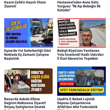
Kazım Çelik'e Hayırlı Olsun
Hastanesi'nden Anne Sütü
Ziyareti
Vurgusu: "İlk Aşı Bebeğin İlk
Sütüdür"
Eşme'de Yol Seferberliği! Dört
Bekişli Köyü'nün Yenilenen
Noktada Eş Zamanlı Çalışma
Yolu İncelendi! Kadir Uslu'dan
Başlatıldı
İl Özel İdaresi'ne Teşekkür
Banaz'da Askıda Elbise
Uşak'ta E-Bebek Lojistik
Dağıtım Noktasına Ziyaret!
Deposu Çalışanlarına
İhtiyaç Sahiplerine Destek
AFAD'dan Afet Farkındalık