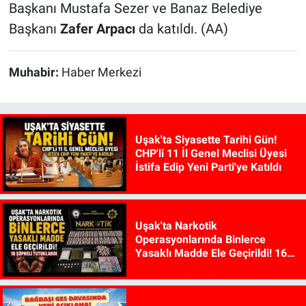
Başkanı Mustafa Sezer ve Banaz Belediye
Başkanı
Zafer Arpacı
da katıldı. (AA)
Muhabir:
Haber Merkezi
Uşak'ta Siyasette Tarihi Gün!
CHP'li 11 İl Genel Meclisi Üyesi
İstifa Edip Yeni Parti'ye Katıldı
Uşak'ta Narkotik
Operasyonlarında Binlerce
Yasaklı Madde Ele Geçirildi! 16
Şüpheli Tutuklandı