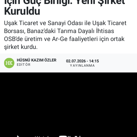
İçin Güç Birliği: Yeni Şirket
Kuruldu
Manşet
Uşak Ticaret ve Sanayi Odası ile Uşak Ticaret
Resmi İlanlar
Borsası, Banaz'daki Tarıma Dayalı İhtisas
OSB'de üretim ve Ar-Ge faaliyetleri için ortak
Sağlık
şirket kurdu.
Son Dakika
HÜSNÜ KAZIM ÖZLER
02.07.2026 - 14:15
EDITÖR
YAYINLANMA
Spor
Uşak Haberleri