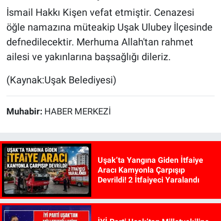
İsmail Hakkı Kişen vefat etmiştir. Cenazesi
öğle namazına müteakip Uşak Ulubey İlçesinde
defnedilecektir. Merhuma Allah'tan rahmet
ailesi ve yakınlarına başsağlığı dileriz.
(Kaynak:Uşak Belediyesi)
Muhabir:
HABER MERKEZİ
Uşak’ta Yangına Giden İtfaiye
Aracı Kamyonla Çarpışıp
Devrildi! 2 İtfaiyeci Yaralandı