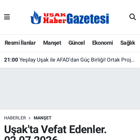
E-Gazete
Uşak Hava Durumu
Ekonomi
Uşak Trafik Yoğunluk Haritası
Resmi İlanlar
Manşet
Güncel
Ekonomi
Sağlık
Gazete İlanları
Süper Lig Puan Durumu ve Fikstür
21:00
Yeşilay Uşak ile AFAD'dan Güç Birliği! Ortak Projeler İçin İlk Adım Atıldı
Güncel
Tüm Manşetler
Gündem
Son Dakika Haberleri
İlanlar
Haber Arşivi
HABERLER
MANŞET
Köşe Yazarları
Uşak'ta Vefat Edenler.
Kültür Sanat