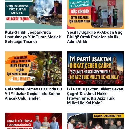
Kula-Salihli Jeoparkı'nda
Yeşilay Uşak ile AFAD'dan Güç
Unutulmaya Yüz Tutan Meslek
Birliği! Ortak Projeler İçin İlk
Geleceğe Taşındı
Adım Atıldı
Geleneksel Simav Fuarı’nda Bu
İYİ Parti Uşak’tan Dikkat Çeken
Yıl Yıldızlar Geçidi! İşte Sahne
Çağrı! ‘Siz Umut Hakkı
Alacak Ünlü İsimler
İsteyenlerle, Biz Aziz Türk
Milleti ile Kol Kola”