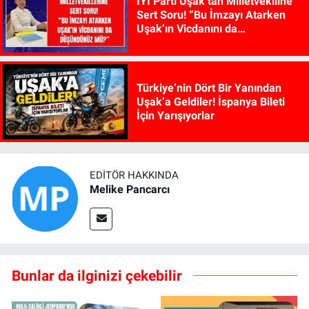
İYİ Parti Uşak’tan Milletvekiline
Sert Soru! “Bu İmzayı Atarken
Uşak’ın Vicdanını da
Düşündünüz mü?”
Türkiye’nin Dört Bir Yanından
Uşak’a Geldiler! İspanya Bileti
İçin Yarışıyorlar
EDITÖR HAKKINDA
Melike Pancarcı
Bunlar da ilginizi çekebilir