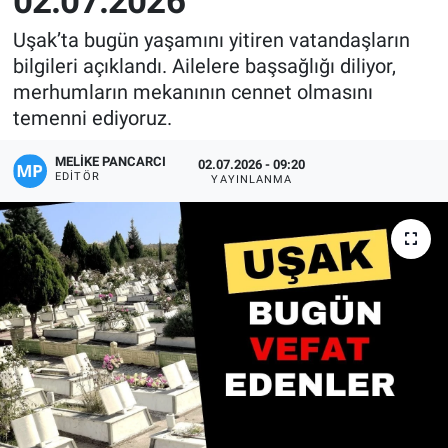
02.07.2026
Manşet
Uşak’ta bugün yaşamını yitiren vatandaşların
bilgileri açıklandı. Ailelere başsağlığı diliyor,
Resmi İlanlar
merhumların mekanının cennet olmasını
temenni ediyoruz.
Sağlık
MELIKE PANCARCI
02.07.2026 - 09:20
EDITÖR
YAYINLANMA
Son Dakika
Spor
Uşak Haberleri