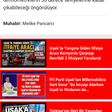
termometrelerin 36 derece seviyelerine kadar
çıkabileceği öngörülüyor.
Muhabir:
Melike Pancarcı
Uşak’ta Yangına Giden İtfaiye
Aracı Kamyonla Çarpışıp
Devrildi! 2 İtfaiyeci Yaralandı
İYİ Parti Uşak’tan Milletvekiline
Sert Soru! “Bu İmzayı Atarken
Uşak’ın Vicdanını da
Düşündünüz mü?”
Türkiye’nin Dört Bir Yanından