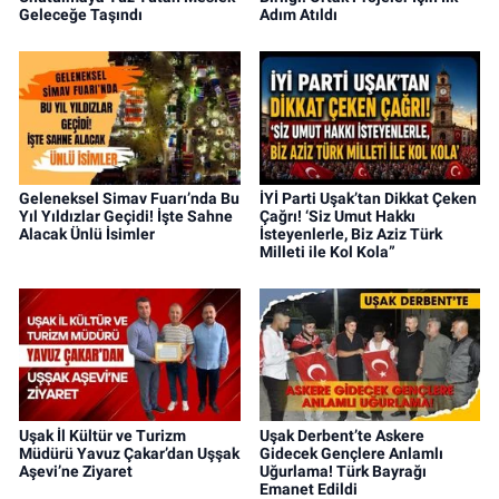
Geleceğe Taşındı
Adım Atıldı
Geleneksel Simav Fuarı’nda Bu
İYİ Parti Uşak’tan Dikkat Çeken
Yıl Yıldızlar Geçidi! İşte Sahne
Çağrı! ‘Siz Umut Hakkı
Alacak Ünlü İsimler
İsteyenlerle, Biz Aziz Türk
Milleti ile Kol Kola”
Uşak İl Kültür ve Turizm
Uşak Derbent’te Askere
Müdürü Yavuz Çakar’dan Uşşak
Gidecek Gençlere Anlamlı
Aşevi’ne Ziyaret
Uğurlama! Türk Bayrağı
Emanet Edildi