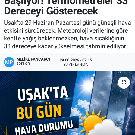
Başlıyor! Termometreler 33
Dereceyi Gösterecek
Manşet
Uşak'ta 29 Haziran Pazartesi günü güneşli hava
Resmi İlanlar
etkisini sürdürecek. Meteoroloji verilerine göre
kentte yağış beklenmezken, hava sıcaklığının
Sağlık
33 dereceye kadar yükselmesi tahmin ediliyor.
Son Dakika
MELIKE PANCARCI
29.06.2026 - 07:15
EDITÖR
YAYINLANMA
Spor
Uşak Haberleri