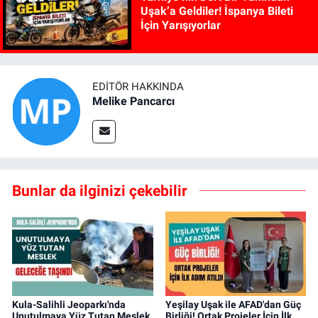
Uşak’a Geldiler! İspanya Bileti
İçin Yarışıyorlar
EDITÖR HAKKINDA
Melike Pancarcı
Bunlar da ilginizi çekebilir
Kula-Salihli Jeoparkı'nda
Yeşilay Uşak ile AFAD'dan Güç
Unutulmaya Yüz Tutan Meslek
Birliği! Ortak Projeler İçin İlk