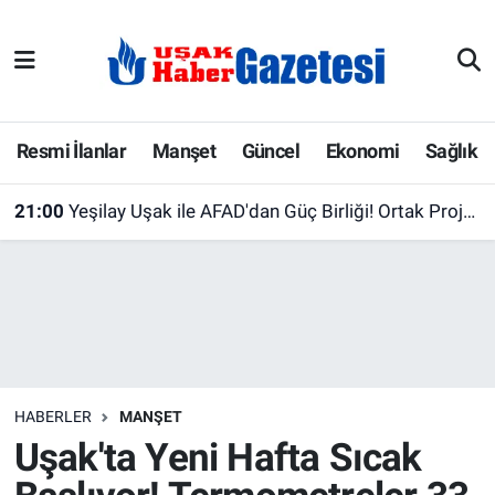
E-Gazete
Uşak Hava Durumu
Ekonomi
Uşak Trafik Yoğunluk Haritası
Resmi İlanlar
Manşet
Güncel
Ekonomi
Sağlık
Gazete İlanları
Süper Lig Puan Durumu ve Fikstür
21:00
Yeşilay Uşak ile AFAD'dan Güç Birliği! Ortak Projeler İçin İlk Adım Atıldı
Güncel
Tüm Manşetler
Gündem
Son Dakika Haberleri
İlanlar
Haber Arşivi
HABERLER
MANŞET
Köşe Yazarları
Uşak'ta Yeni Hafta Sıcak
Kültür Sanat