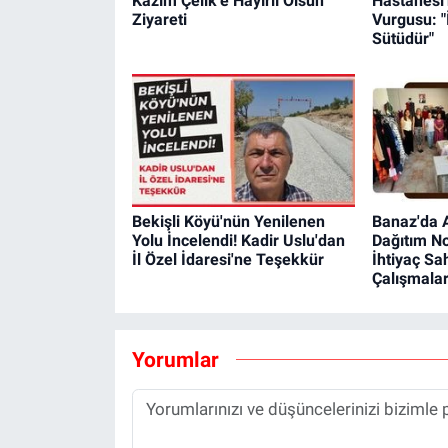
Kazım Çelik'e Hayırlı Olsun
Hastanesi
Ziyareti
Vurgusu: "
Sütüdür"
Bekişli Köyü'nün Yenilenen
Banaz'da A
Yolu İncelendi! Kadir Uslu'dan
Dağıtım No
İl Özel İdaresi'ne Teşekkür
İhtiyaç Sa
Çalışmalar
Yorumlar