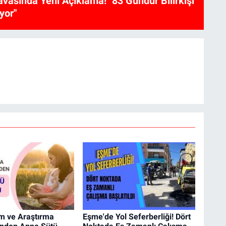
vasında Yeni Açıklama! "83 Gündür Bilirkişi
yor"
im ve Araştırma
Eşme'de Yol Seferberliği! Dört