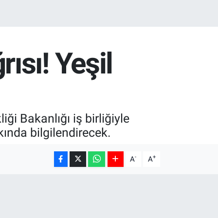
sı! Yeşil
ği Bakanlığı iş birliğiyle
ında bilgilendirecek.
-
+
A
A