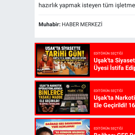
hazırlık yapmak isteyen tüm işletme
Muhabir:
HABER MERKEZİ
EDITÖRÜN SEÇTIĞI
Uşak'ta Siyaset
Üyesi İstifa Edi
EDITÖRÜN SEÇTIĞI
Uşak'ta Narkot
Ele Geçirildi! 1
EDITÖRÜN SEÇTIĞI