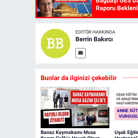
Bağbaşı GES Da
Raporu Bekleni
EDITÖR HAKKINDA
Berrin Bakırcı
Bunlar da ilginizi çekebilir
Banaz Kaymakamı Musa
Uşak Eğit