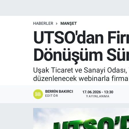
Manşet
HABERLER
MANŞET
Resmi İlanlar
UTSO'dan Fir
Sağlık
Dönüşüm Süre
Son Dakika
Uşak Ticaret ve Sanayi Odası, T
Spor
düzenlenecek webinarla firmala
Uşak Haberleri
BERRIN BAKIRCI
17.06.2026 - 13:30
EDITÖR
YAYINLANMA