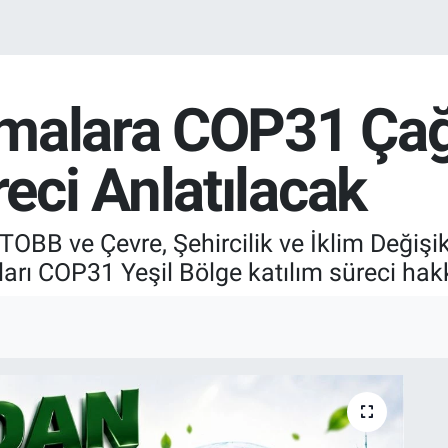
malara COP31 Çağrı
ci Anlatılacak
OBB ve Çevre, Şehircilik ve İklim Değişikli
rı COP31 Yeşil Bölge katılım süreci hakk