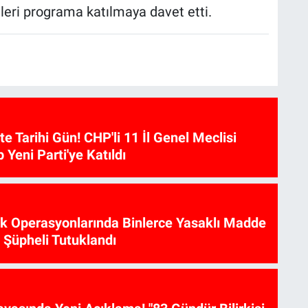
leri programa katılmaya davet etti.
te Tarihi Gün! CHP'li 11 İl Genel Meclisi
p Yeni Parti'ye Katıldı
ik Operasyonlarında Binlerce Yasaklı Madde
6 Şüpheli Tutuklandı