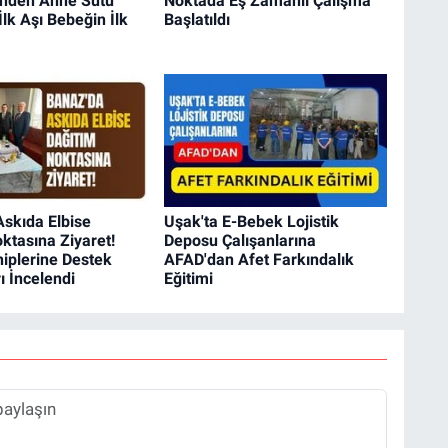
'nden Anne Sütü
Noktada Eş Zamanlı Çalışma
İlk Aşı Bebeğin İlk
Başlatıldı
skıda Elbise
Uşak'ta E-Bebek Lojistik
ktasına Ziyaret!
Deposu Çalışanlarına
hiplerine Destek
AFAD'dan Afet Farkındalık
ı İncelendi
Eğitimi