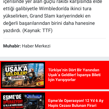
içerisinde yer alan güçlü rakibi karşısında elde
ettiği galibiyetle Wimbledon'da ikinci tura
yükselirken, Grand Slam kariyerindeki en
değerli başarılarından birini daha hanesine
yazdırdı. (Kaynak: TTF)
Muhabir:
Haber Merkezi
Türkiye’nin Dört Bir Yanından
Uşak’a Geldiler! İspanya Bileti
İçin Yarışıyorlar
Eşme’de Operasyon! 12 Yıl 6 Ay
Hapis Cezası Bulunan Firari