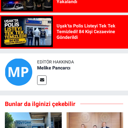
Yakalandı
Uşak'ta Polis Listeyi Tek Tek
Temizledi! 84 Kişi Cezaevine
Gönderildi
EDITÖR HAKKINDA
Melike Pancarcı
Bunlar da ilginizi çekebilir