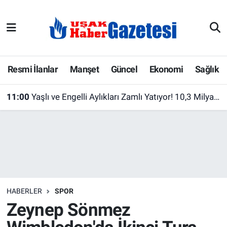
E-Gazete
Uşak Hava Durumu
Ekonomi
Uşak Trafik Yoğunluk Haritası
Resmi İlanlar
Manşet
Güncel
Ekonomi
Sağlık
Gazete İlanları
Süper Lig Puan Durumu ve Fikstür
11:00
Yaşlı ve Engelli Aylıkları Zamlı Yatıyor! 10,3 Milyar Liralık Ödeme Başladı
Güncel
Tüm Manşetler
Gündem
Son Dakika Haberleri
İlanlar
Haber Arşivi
HABERLER
SPOR
Köşe Yazarları
Zeynep Sönmez
Kültür Sanat