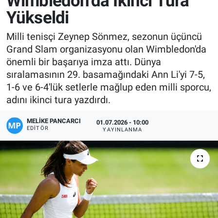
Wimbledon'da İkinci Tura
Yükseldi
Manşet
Milli tenisçi Zeynep Sönmez, sezonun üçüncü
Resmi İlanlar
Grand Slam organizasyonu olan Wimbledon'da
önemli bir başarıya imza attı. Dünya
Sağlık
sıralamasının 29. basamağındaki Ann Li'yi 7-5,
1-6 ve 6-4'lük setlerle mağlup eden milli sporcu,
Son Dakika
adını ikinci tura yazdırdı.
Spor
MELIKE PANCARCI
01.07.2026 - 10:00
EDITÖR
YAYINLANMA
Uşak Haberleri