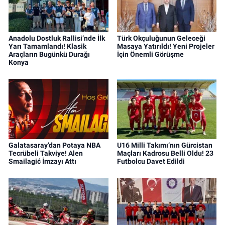
Anadolu Dostluk Rallisi’nde İlk
Türk Okçuluğunun Geleceği
Yarı Tamamlandı! Klasik
Masaya Yatırıldı! Yeni Projeler
Araçların Bugünkü Durağı
İçin Önemli Görüşme
Konya
Galatasaray’dan Potaya NBA
U16 Milli Takımı’nın Gürcistan
Tecrübeli Takviye! Alen
Maçları Kadrosu Belli Oldu! 23
Smailagić İmzayı Attı
Futbolcu Davet Edildi