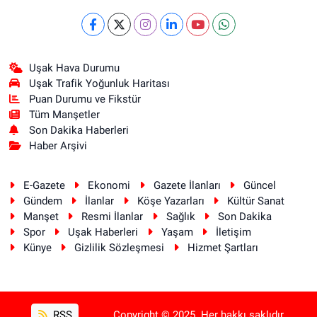
Uşak Hava Durumu
Uşak Trafik Yoğunluk Haritası
Puan Durumu ve Fikstür
Tüm Manşetler
Son Dakika Haberleri
Haber Arşivi
E-Gazete
Ekonomi
Gazete İlanları
Güncel
Gündem
İlanlar
Köşe Yazarları
Kültür Sanat
Manşet
Resmi İlanlar
Sağlık
Son Dakika
Spor
Uşak Haberleri
Yaşam
İletişim
Künye
Gizlilik Sözleşmesi
Hizmet Şartları
RSS
Copyright © 2025. Her hakkı saklıdır.