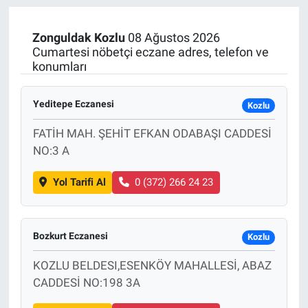
Manşet
Zonguldak
Kozlu
08 Ağustos 2026
Cumartesi nöbetçi eczane adres, telefon ve
Resmi İlanlar
konumları
Sağlık
Yeditepe Eczanesi
Kozlu
Son Dakika
FATİH MAH. ŞEHİT EFKAN ODABAŞI CADDESİ
NO:3 A
Spor
Yol Tarifi Al
0 (372) 266 24 23
Uşak Haberleri
Bozkurt Eczanesi
Kozlu
KOZLU BELDESI,ESENKÖY MAHALLESİ, ABAZ
CADDESİ NO:198 3A