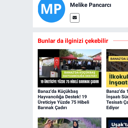
Melike Pancarcı
Bunlar da ilginizi çekebilir
Banaz'da Küçükbaş
Banaz'da 1
Hayvancılığa Destek! 19
İnşaatı Sür
Üreticiye Yüzde 75 Hibeli
Tesisatı Ç
Barınak Çadırı
Ediyor