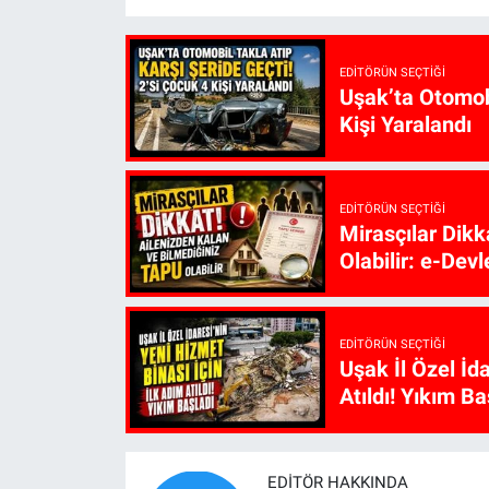
EDITÖRÜN SEÇTIĞI
Uşak’ta Otomobi
Kişi Yaralandı
EDITÖRÜN SEÇTIĞI
Mirasçılar Dikk
Olabilir: e-Devl
EDITÖRÜN SEÇTIĞI
Uşak İl Özel İd
Atıldı! Yıkım Ba
EDITÖR HAKKINDA