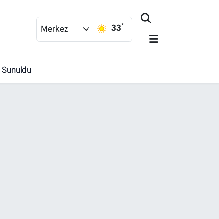
°
33
Merkez
e Sunuldu