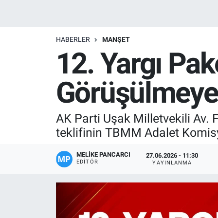
Manşet
HABERLER
MANŞET
Resmi İlanlar
12. Yargı Pa
Sağlık
Görüşülmeye
Son Dakika
AK Parti Uşak Milletvekili Av.
Spor
teklifinin TBMM Adalet Komis
Uşak Haberleri
MELIKE PANCARCI
27.06.2026 - 11:30
EDITÖR
YAYINLANMA