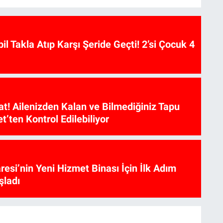
l Takla Atıp Karşı Şeride Geçti! 2’si Çocuk 4
at! Ailenizden Kalan ve Bilmediğiniz Tapu
et’ten Kontrol Edilebiliyor
aresi’nin Yeni Hizmet Binası İçin İlk Adım
şladı