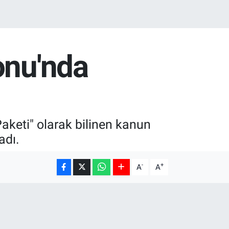
onu'nda
Paketi" olarak bilinen kanun
adı.
-
+
A
A