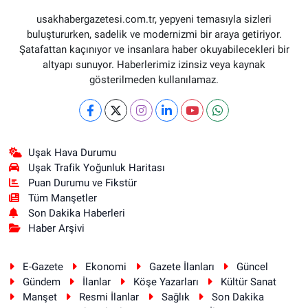
usakhabergazetesi.com.tr, yepyeni temasıyla sizleri
buluştururken, sadelik ve modernizmi bir araya getiriyor.
Şatafattan kaçınıyor ve insanlara haber okuyabilecekleri bir
altyapı sunuyor. Haberlerimiz izinsiz veya kaynak
gösterilmeden kullanılamaz.
Uşak Hava Durumu
Uşak Trafik Yoğunluk Haritası
Puan Durumu ve Fikstür
Tüm Manşetler
Son Dakika Haberleri
Haber Arşivi
E-Gazete
Ekonomi
Gazete İlanları
Güncel
Gündem
İlanlar
Köşe Yazarları
Kültür Sanat
Manşet
Resmi İlanlar
Sağlık
Son Dakika