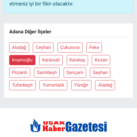
etmeniz iyi bir fikir olacaktır.
Adana Diğer İlçeler
Aladağ
Ceyhan
Çukurova
Feke
İmamoğlu
Karaisali
Karataş
Kozan
Pozanti
Saimbeyli
Sariçam
Seyhan
Tufanbeyli
Yumurtalik
Yüreğir
Aladağ