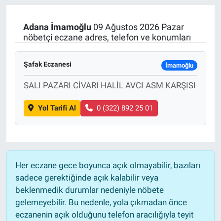
Manşet
Adana
İmamoğlu
09 Ağustos 2026 Pazar
nöbetçi eczane adres, telefon ve konumları
Resmi İlanlar
Şafak Eczanesi
İmamoğlu
Sağlık
SALI PAZARI CİVARI HALİL AVCI ASM KARŞISI
Son Dakika
Yol Tarifi Al
0 (322) 892 25 01
Spor
Uşak Haberleri
Her eczane gece boyunca açık olmayabilir, bazıları
sadece gerektiğinde açık kalabilir veya
beklenmedik durumlar nedeniyle nöbete
gelemeyebilir. Bu nedenle, yola çıkmadan önce
eczanenin açık olduğunu telefon aracılığıyla teyit