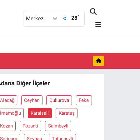
°
28
Merkez
dana Diğer İlçeler
Aladağ
Ceyhan
Çukurova
Feke
İmamoğlu
Karaisali
Karataş
Kozan
Pozanti
Saimbeyli
Sariçam
Seyhan
Tufanbeyli