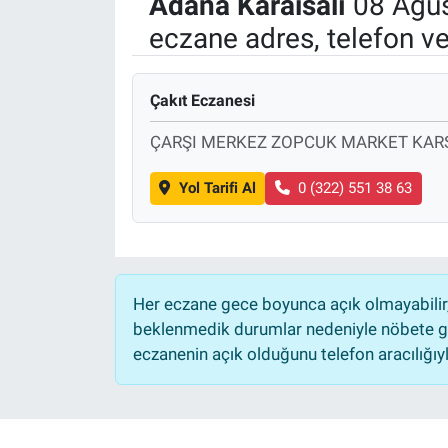
Adana
Karaisalı
08 Ağus
eczane adres, telefon v
Manşet
Resmi İlanlar
Çakıt Eczanesi
Sağlık
ÇARŞI MERKEZ ZOPCUK MARKET KARŞ
Son Dakika
Yol Tarifi Al
0 (322) 551 38 63
Spor
Uşak Haberleri
Her eczane gece boyunca açık olmayabilir, 
beklenmedik durumlar nedeniyle nöbete ge
eczanenin açık olduğunu telefon aracılığıyla 