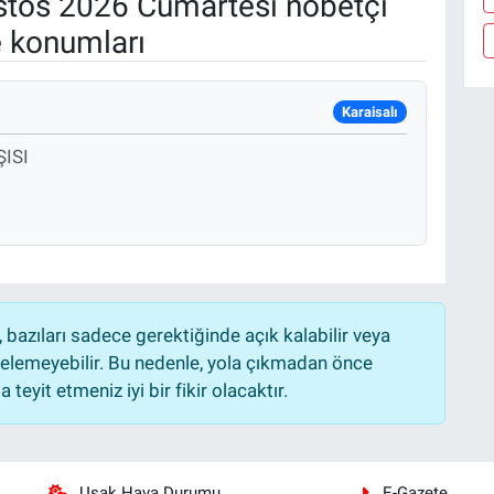
tos 2026 Cumartesi nöbetçi
e konumları
Karaisalı
ISI
bazıları sadece gerektiğinde açık kalabilir veya
lemeyebilir. Bu nedenle, yola çıkmadan önce
teyit etmeniz iyi bir fikir olacaktır.
Uşak Hava Durumu
E-Gazete