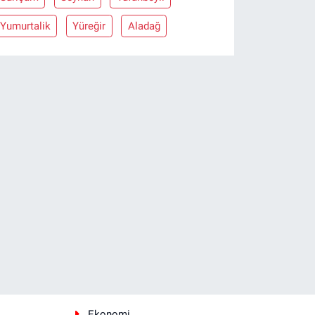
Yumurtalik
Yüreğir
Aladağ
Ekonomi