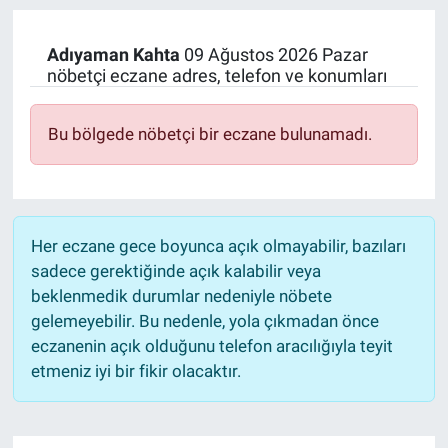
Manşet
Adıyaman
Kahta
09 Ağustos 2026 Pazar
nöbetçi eczane adres, telefon ve konumları
Resmi İlanlar
Bu bölgede nöbetçi bir eczane bulunamadı.
Sağlık
Son Dakika
Spor
Her eczane gece boyunca açık olmayabilir, bazıları
sadece gerektiğinde açık kalabilir veya
Uşak Haberleri
beklenmedik durumlar nedeniyle nöbete
gelemeyebilir. Bu nedenle, yola çıkmadan önce
eczanenin açık olduğunu telefon aracılığıyla teyit
etmeniz iyi bir fikir olacaktır.