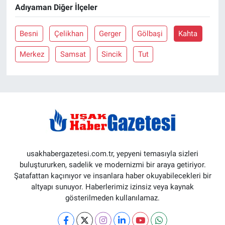
Adıyaman Diğer İlçeler
Besni
Çelikhan
Gerger
Gölbaşi
Kahta
Merkez
Samsat
Sincik
Tut
usakhabergazetesi.com.tr, yepyeni temasıyla sizleri
buluştururken, sadelik ve modernizmi bir araya getiriyor.
Şatafattan kaçınıyor ve insanlara haber okuyabilecekleri bir
altyapı sunuyor. Haberlerimiz izinsiz veya kaynak
gösterilmeden kullanılamaz.