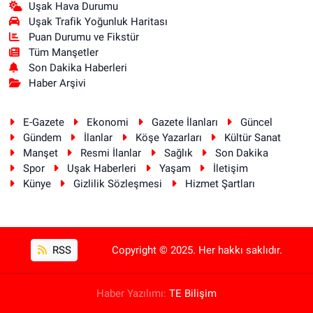
Uşak Hava Durumu
Uşak Trafik Yoğunluk Haritası
Puan Durumu ve Fikstür
Tüm Manşetler
Son Dakika Haberleri
Haber Arşivi
E-Gazete
Ekonomi
Gazete İlanları
Güncel
Gündem
İlanlar
Köşe Yazarları
Kültür Sanat
Manşet
Resmi İlanlar
Sağlık
Son Dakika
Spor
Uşak Haberleri
Yaşam
İletişim
Künye
Gizlilik Sözleşmesi
Hizmet Şartları
RSS
Copyright © 2025. Her hakkı saklıdır.
Haber Yazılımı:
TE Bilişim