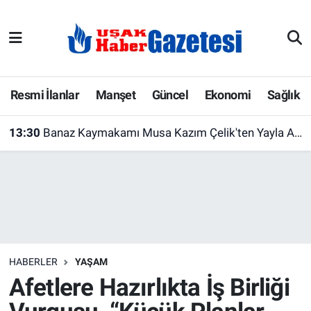
E-Gazete
Uşak Hava Durumu
Ekonomi
Uşak Trafik Yoğunluk Haritası
Resmi İlanlar
Manşet
Güncel
Ekonomi
Sağlık
Gazete İlanları
Süper Lig Puan Durumu ve Fikstür
13:30
Banaz Kaymakamı Musa Kazım Çelik'ten Yayla Akar Et Entegre Tesisi'ne Ziyaret
Güncel
Tüm Manşetler
Gündem
Son Dakika Haberleri
İlanlar
Haber Arşivi
HABERLER
YAŞAM
Köşe Yazarları
Afetlere Hazırlıkta İş Birliği
Kültür Sanat