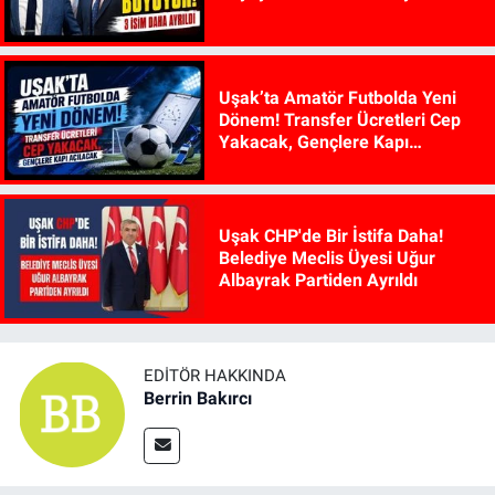
Uşak’ta Amatör Futbolda Yeni
Dönem! Transfer Ücretleri Cep
Yakacak, Gençlere Kapı
Açılacak
Uşak CHP'de Bir İstifa Daha!
Belediye Meclis Üyesi Uğur
Albayrak Partiden Ayrıldı
EDITÖR HAKKINDA
Berrin Bakırcı