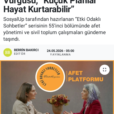
Vurgusu, “Küçük Planlar
Hayat Kurtarabilir”
Manşet
SosyalUp tarafından hazırlanan “Etki Odaklı
Resmi İlanlar
Sohbetler” serisinin 55’inci bölümünde afet
yönetimi ve sivil toplum çalışmaları gündeme
Sağlık
taşındı.
Son Dakika
BERRIN BAKIRCI
24.05.2026 - 05:00
EDITÖR
YAYINLANMA
Spor
Uşak Haberleri