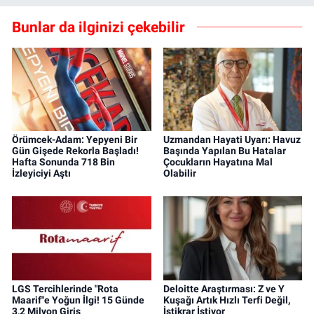
Bunlar da ilginizi çekebilir
Örümcek-Adam: Yepyeni Bir
Uzmandan Hayati Uyarı: Havuz
Gün Gişede Rekorla Başladı!
Başında Yapılan Bu Hatalar
Hafta Sonunda 718 Bin
Çocukların Hayatına Mal
İzleyiciyi Aştı
Olabilir
LGS Tercihlerinde "Rota
Deloitte Araştırması: Z ve Y
Maarif"e Yoğun İlgi! 15 Günde
Kuşağı Artık Hızlı Terfi Değil,
3,2 Milyon Giriş
İstikrar İstiyor